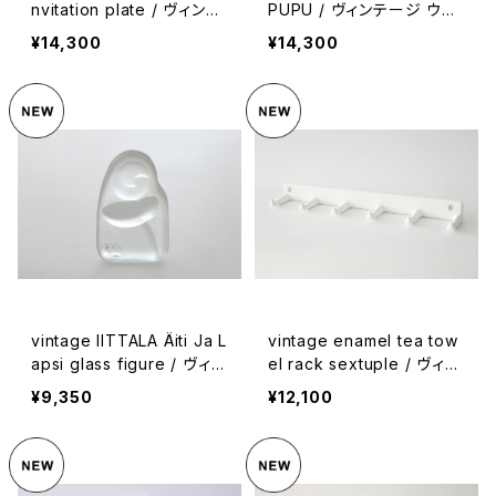
nvitation plate / ヴィンテ
PUPU / ヴィンテージ ウサ
ージ アラビア ノキアのイベ
ギの鳥笛
¥14,300
¥14,300
ント招待状
vintage IITTALA Äiti Ja L
vintage enamel tea tow
apsi glass figure / ヴィン
el rack sextuple / ヴィン
テージ イッタラ ガラスの置
テージ ホーローフック 6連
¥9,350
¥12,100
物