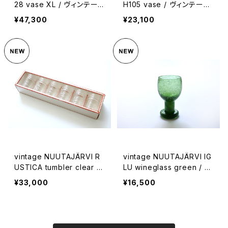
28 vase XL / ヴィンテー
H105 vase / ヴィンテージ
ジ ヌータヤルヴィ 1428 XL
ヌータヤルヴィ SH105 フラ
¥47,300
¥23,100
フラワーベース
ワーベース
vintage NUUTAJÄRVI R
vintage NUUTAJÄRVI IG
USTICA tumbler clear 6
LU wineglass green / ヴ
p gift set / ヴィンテージ
ィンテージ ヌータヤルヴィ
¥33,000
¥16,500
ヌータヤルヴィ ラスティカ
イグル ワイングラス グリー
タンブラー クリア ギフト箱
ン
入り6個セット