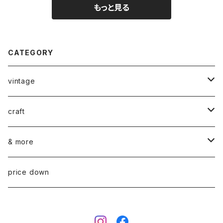
もっと見る
CATEGORY
vintage
ceramics
craft
ARABIA
glass
染め花Horry
& more
GUSTAVSBERG
NUUTAJÄRVI
fabric
山口 和宏 木の器
wear
price down
OTHER
ARABIA
MARIMEKKO
books
迫田 希久 白樺細工