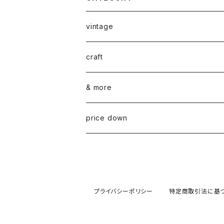
vintage
ceramics
craft
ARABIA
glass
染め花Horry
& more
GUSTAVSBERG
NUUTAJÄRVI
fabric
山口 和宏 木の器
wear
price down
OTHER
ARABIA
MARIMEKKO
books
迫田 希久 白樺細工
IITTALA
VUOKKO
other
水村 真由子 木の食具
プライバシーポリシー
特定商取引法に基
KARHULA
TAMPELLA
hashime 箒