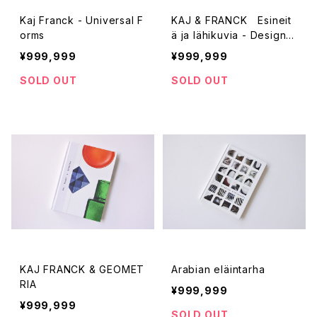
Kaj Franck - Universal F
KAJ & FRANCK Esineit
orms
ä ja lähikuvia - Designs
& Impressions
¥999,999
¥999,999
SOLD OUT
SOLD OUT
KAJ FRANCK & GEOMET
Arabian eläintarha
RIA
¥999,999
¥999,999
SOLD OUT