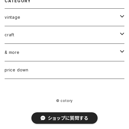
CATEGORY
vintage
ceramics
craft
ARABIA
glass
染め花Horry
& more
GUSTAVSBERG
NUUTAJÄRVI
fabric
山口 和宏 木の器
wear
price down
OTHER
ARABIA
MARIMEKKO
books
迫田 希久 白樺細工
© cotory
IITTALA
VUOKKO
other
水村 真由子 木の食具
ショップに質問する
KARHULA
TAMPELLA
hashime 箒