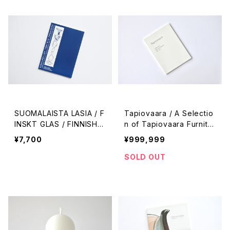
SUOMALAISTA LASIA / F
Tapiovaara / A Selectio
INSKT GLAS / FINNISH G
n of Tapiovaara Furnitur
LASS
e,1947-1961
¥7,700
¥999,999
SOLD OUT