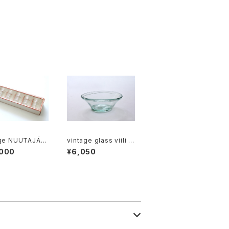
age NUUTAJÄR
vintage glass viili b
STICA tumbler
owl / ヴィンテージ ガ
,000
¥6,050
p gift set / ヴ
ラスのヴィーリボウル
ージ ヌータヤルヴ
スティカ タンブラー
 ギフト箱入り6個