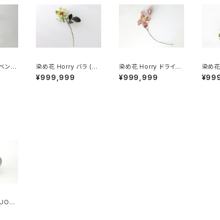
ラベンダ
染め花 Horry バラ (グ
染め花 Horry ドライに
染め花 
リーン)
なったクレマチス
きの苺
¥999,999
¥999,999
¥99
SUOMI
 pitch