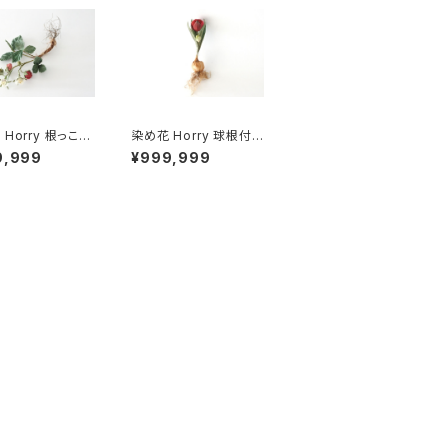
Horry 根っこ付
染め花 Horry 球根付き
チューリップ (蕾つき・レ
9,999
¥999,999
ッド)