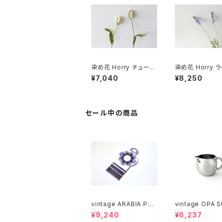
染め花 Horry チューリ
染め花 Horry 
ップ
ー
¥7,040
¥8,250
セール中の商品
vintage ARABIA PAJ
vintage OPA 
U cutting boad / ヴィ
stainless milk
¥9,240
¥6,237
ンテージ アラビア パユ
er M / ヴィンテージ オ