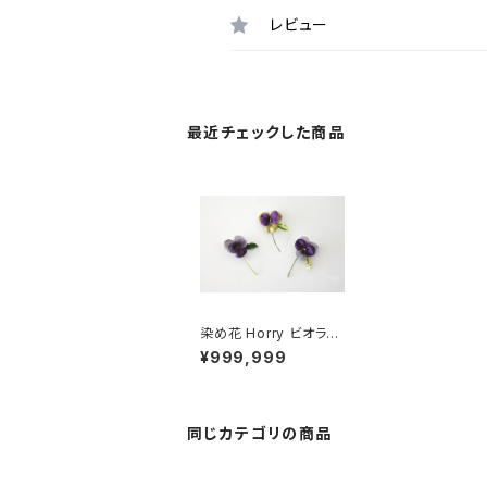
レビュー
最近チェックした商品
染め花 Horry ビオラの
コサージュ
¥999,999
同じカテゴリの商品