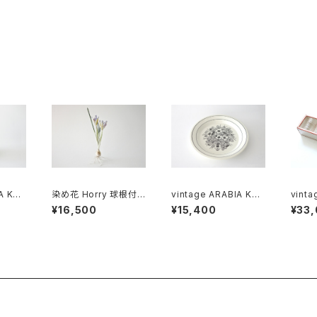
ンレス
 M
A KÖ
染め花 Horry 球根付き
vintage ARABIA KR
vint
per s
ミニアイリス (2輪)
OKUS Plate 24cm /
VI RU
¥16,500
¥15,400
¥33
ヴィンテージ アラビア
clear 6
ソルト
クロッカス 24cmプレ
ィンテ
カー
ート
ィ ラ
クリア
セット