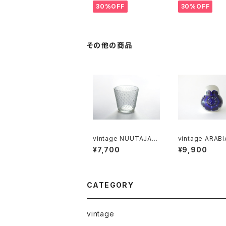
カッティングボード
ーパ スオミ ステ
30%OFF
30%OFF
ミルクピッチャー
その他の商品
vintage NUUTAJÄR
vintage ARABI
VI TUNDRA glass M
ÖKKI salt＆pep
¥7,700
¥9,900
/ ヴィンテージ ヌータヤ
haker cobalt / ヴィン
ルヴィ ツンドラ グラス
テージ アラビア 
M
＆ペッパーシェー
コバルトブルー
CATEGORY
vintage