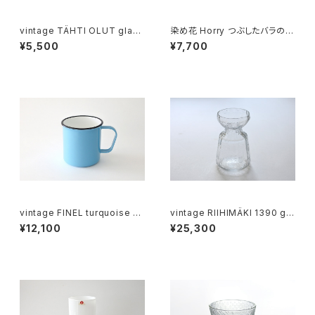
vintage TÄHTI OLUT glass
染め花 Horry つぶしたバラのコ
plate / ヴィンテージ テハティ
サージュ
¥5,500
¥7,700
ビールのガラス皿
vintage FINEL turquoise en
vintage RIIHIMÄKI 1390 gla
amel mug A / ヴィンテージ カ
ss hyacinth vase / ヴィンテ
¥12,100
¥25,300
イ・フランク ホーローマグカップ
ージ リーヒマキ ヒヤシンスベー
A
ス