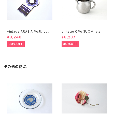
vintage ARABIA PAJU cutti
vintage OPA SUOMI stainle
ng boad / ヴィンテージ アラビ
ss milk pitcher M / ヴィンテ
¥9,240
¥6,237
ア パユ カッティングボード
ージ オーパ スオミ ステンレス
ミルクピッチャー M
30%OFF
30%OFF
その他の商品