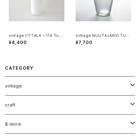
vintage IITTALA i-114 Tum
vintage NUUTAJÄRVI TUN
bler / ヴィンテージ イッタラ i-1
DRA glass M / ヴィンテージ
¥4,400
¥7,700
14 タンブラー
ヌータヤルヴィ ツンドラ グラス
M
CATEGORY
vintage
ceramics
craft
ARABIA
glass
染め花Horry
& more