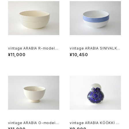
vintage ARABIA R-model b
vintage ARABIA SINIVALKO
owl / オールドアラビア ボウル
R-model bowl / オールドアラ
¥11,000
¥10,450
アイボリー
ビア シニヴァルコ ボウル
vintage ARABIA O-model b
vintage ARABIA KÖÖKKI sa
owl ivory / ヴィンテージ アラ
lt＆pepper shaker cobalt /