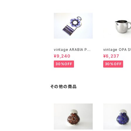
vintage ARABIA PAJ
vintage OPA 
U cutting boad / ヴィ
stainless milk
¥9,240
¥6,237
ンテージ アラビア パユ
er M / ヴィンテージ オ
カッティングボード
ーパ スオミ ステ
30%OFF
30%OFF
ミルクピッチャー
その他の商品