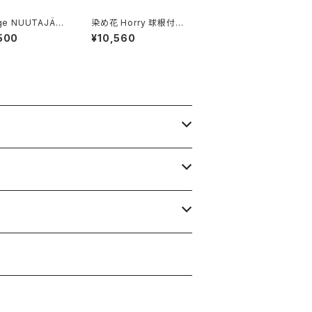
age NUUTAJÄR
染め花 Horry 球根付き
25 CIGARO ash
原種のスイセン (1輪)
500
¥10,560
ヴィ 6625 シ