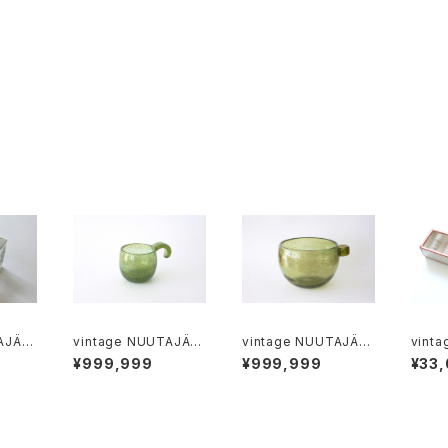
AJÄR
vintage NUUTAJÄR
vintage NUUTAJÄR
vint
RO ash
VI IGLU punch glass
VI IGLU bowl green
VI RU
¥999,999
¥999,999
¥33
green / ヴィンテージ
/ ヴィンテージ ヌータヤ
clear 6
5 シ
ヌータヤルヴィ イグルー
ルヴィ イグルー ボウル
ィンテ
パンチグラス グリーン
グリーン
ィ ラ
クリア
セット