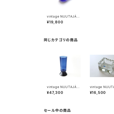
vintage NUUTAJÄR
VI Hippiäinen (Gold
¥19,800
en-Crested Kinglet)
blue / ヴィンテージ ヌ
ータヤルヴィ キクイタダ
キ ブルー
同じカテゴリの商品
vintage NUUTAJÄR
vintage NUUT
VI 1428 vase XL / ヴ
VI 6625 CIGA
¥47,300
¥16,500
ィンテージ ヌータヤルヴ
tray / ヴィンテージ ヌ
ィ 1428 XL フラワーベ
ータヤルヴィ 662
ース
ガロ
セール中の商品