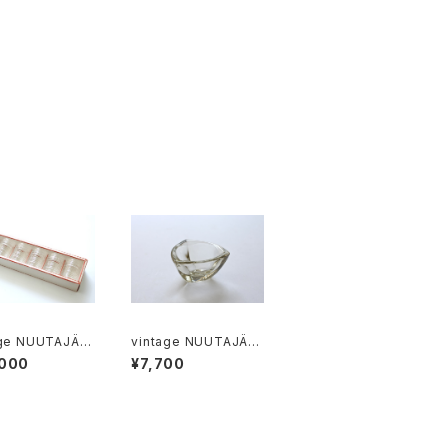
age NUUTAJÄR
vintage NUUTAJÄR
STICA tumbler
VI 6606 BULLS EYE
,000
¥7,700
p gift set / ヴ
ashtray / ヴィンテージ
ージ ヌータヤルヴ
ヌータヤルヴィ 6606
スティカ タンブラー
ブルズアイ
 ギフト箱入り6個