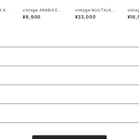
A KÖ
vintage ARABIA EK
vintage NUUTAJÄR
vint
per s
model musterd pot
VI RUSTICA tumbler
VI 66
¥9,900
¥33,000
¥16,
/ ヴィンテージ アラビア
clear 6p gift set / ヴ
tray / ヴィンテージ ヌ
ソルト
マスタードポット
ィンテージ ヌータヤルヴ
ータヤル
カー
ィ ラスティカ タンブラー
ガロ
クリア ギフト箱入り6個
セット