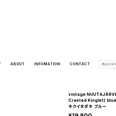
Y
ABOUT
INFOMATION
CONTACT
vintage NUUTAJÄRVI 
Crested Kinglet) 
キクイタダキ ブルー
¥19,800