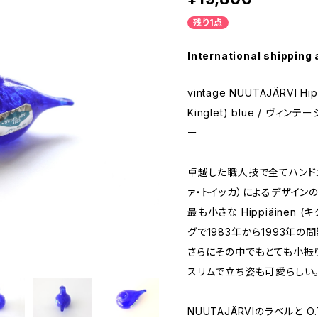
残り1点
International shipping 
vintage NUUTAJÄRVI Hip
Kinglet) blue / ヴィ
ー
卓越した職人技で全てハンドメイ
ァ・トイッカ）によるデザインのBir
最も小さな Hippiäinen
グで1983年から1993年の
さらにその中でもとても小振
スリムで立ち姿も可愛らしい
NUUTAJÄRVIのラベルと O.T