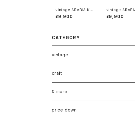
vintage ARABIA KÖ
vintage ARABI
ÖKKI salt＆pepper s
ÖKKI salt＆pep
¥9,900
¥9,900
haker brown / ヴィン
haker cobalt / ヴィン
テージ アラビア ソルト
テージ アラビア 
＆ペッパーシェーカー
＆ペッパーシェー
茶
コバルトブルー
CATEGORY
vintage
ceramics
craft
ARABIA
glass
染め花Horry
& more
GUSTAVSBERG
NUUTAJÄRVI
fabric
山口 和宏 木の器
wear
price down
OTHER
ARABIA
MARIMEKKO
books
迫田 希久 白樺細工