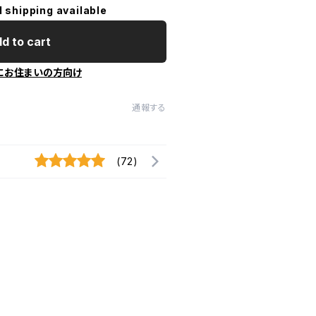
l shipping available
d to cart
にお住まいの方向け
通報する
(72)