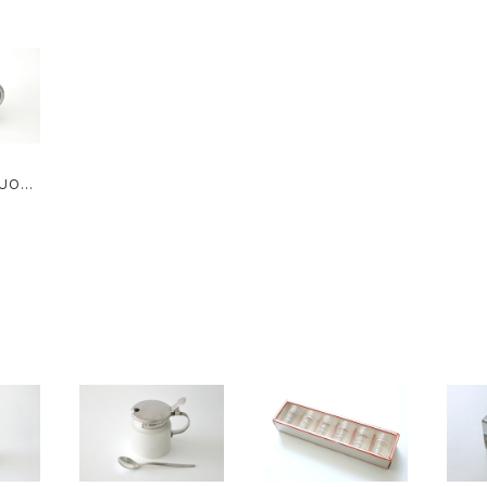
SUOMI
 pitch
ンレス
 M