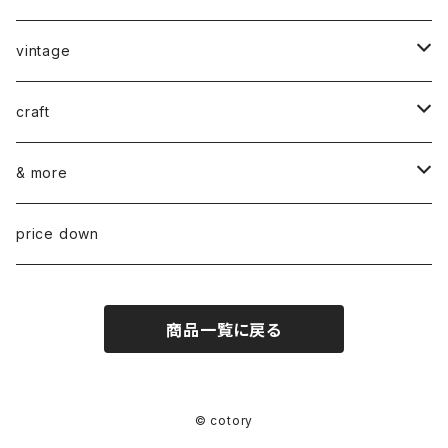
vintage
ceramics
craft
ARABIA
glass
染め花Horry
& more
GUSTAVSBERG
NUUTAJÄRVI
fabric
山口 和宏 木の器
wear
price down
OTHER
ARABIA
MARIMEKKO
books
迫田 希久 白樺細工
商品一覧に戻る
IITTALA
VUOKKO
other
水村 真由子 木の食具
KARHULA
TAMPELLA
hashime 箒
© cotory