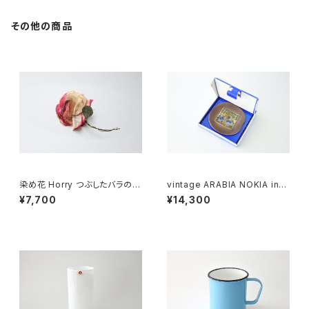
その他の商品
染め花 Horry つぶしたバラのコ
vintage ARABIA NOKIA invi
サージュ
tation plate / ヴィンテージ ア
¥7,700
¥14,300
ラビア ノキアのイベント招待状