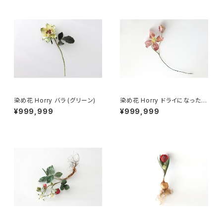
染め花 Horry バラ (グリーン)
染め花 Horry ドライになったク
レマチス
¥999,999
¥999,999