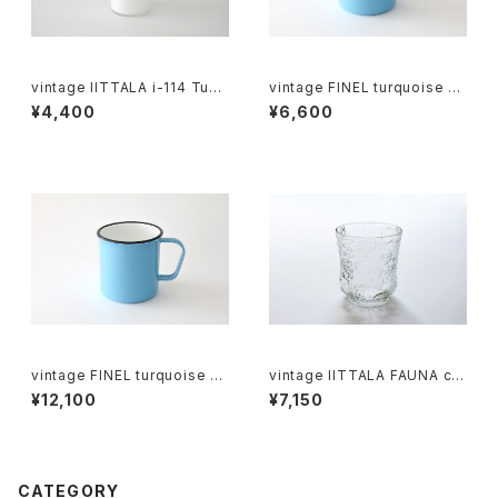
vintage IITTALA i-114 Tum
vintage FINEL turquoise en
bler / ヴィンテージ イッタラ i-1
amel mug B / ヴィンテージ カ
¥4,400
¥6,600
14 タンブラー
イ・フランク ホーローマグカップ
B
vintage FINEL turquoise en
vintage IITTALA FAUNA cle
amel mug A / ヴィンテージ カ
ar glass M / ヴィンテージ イッ
¥12,100
¥7,150
イ・フランク ホーローマグカップ
タラ ファウナ クリアグラス M
A
CATEGORY