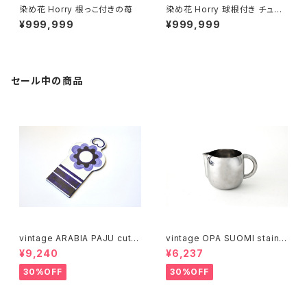
染め花 Horry 根っこ付きの苺
染め花 Horry 球根付き チュー
リップ (蕾つき・レッド)
¥999,999
¥999,999
セール中の商品
vintage ARABIA PAJU cutti
vintage OPA SUOMI stainle
ng boad / ヴィンテージ アラビ
ss milk pitcher M / ヴィンテ
¥9,240
¥6,237
ア パユ カッティングボード
ージ オーパ スオミ ステンレス
ミルクピッチャー M
30%OFF
30%OFF