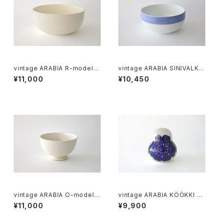
vintage ARABIA R-model b
vintage ARABIA SINIVALKO
owl / オールドアラビア ボウル
R-model bowl / オールドアラ
¥11,000
¥10,450
アイボリー
ビア シニヴァルコ ボウル
vintage ARABIA O-model b
vintage ARABIA KÖÖKKI sa
owl ivory / ヴィンテージ アラ
lt＆pepper shaker cobalt /
¥11,000
¥9,900
ビア ボウル アイボリー
ヴィンテージ アラビア ソルト＆
ペッパーシェーカー コバルトブ