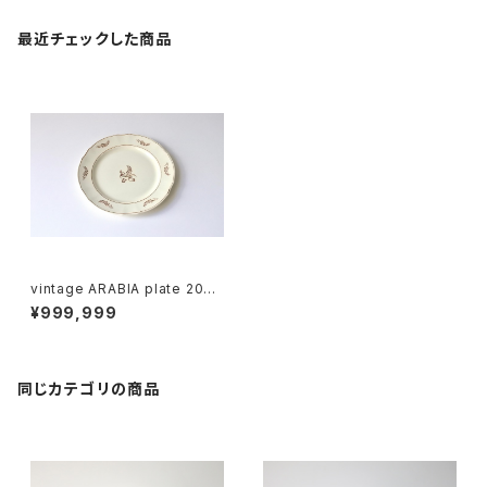
最近チェックした商品
vintage ARABIA plate 20c
m / ヴィンテージ アラビア プレ
¥999,999
ート 20cm
同じカテゴリの商品