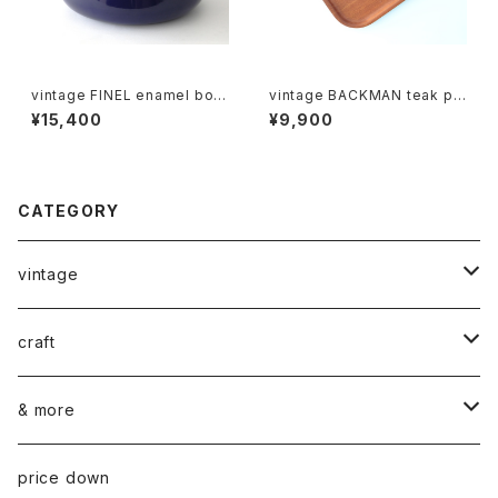
vintage FINEL enamel bow
vintage BACKMAN teak ply
l L / ヴィンテージ カイ・フランク
wood tray 03 / ヴィンテージ
¥15,400
¥9,900
ホーローボウル L
バックマン プライウッド トレイ 0
3
CATEGORY
vintage
ceramics
craft
ARABIA
glass
染め花Horry
& more
GUSTAVSBERG
NUUTAJÄRVI
fabric
山口 和宏 木の器
wear
price down