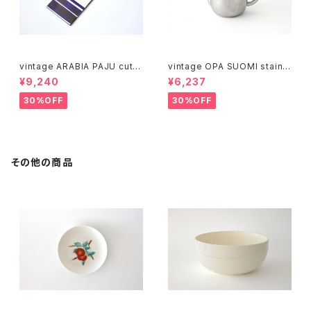
vintage ARABIA PAJU cutti
vintage OPA SUOMI stainle
ng boad / ヴィンテージ アラビ
ss milk pitcher M / ヴィンテ
¥9,240
¥6,237
ア パユ カッティングボード
ージ オーパ スオミ ステンレス
ミルクピッチャー M
30%OFF
30%OFF
その他の商品