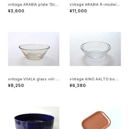
vintage ARABIA plate 15cm
vintage ARABIA R-model b
/ オールドアラビア パン皿 15c
owl / オールドアラビア ボウル
¥3,600
¥11,000
m
アイボリー
vintage VIIALA glass viili b
vintage AINO AALTO bowl
owl / ヴィンテージ ヴィーアラ
clear / ヴィンテージ アイノ ア
¥8,250
¥6,380
ガラスのヴィーリボウル
アルト ボウル