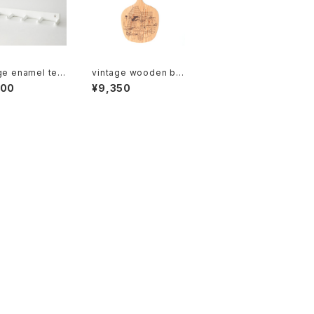
ge enamel tea
vintage wooden br
 rack sextuple
eadboard / ヴィンテ
100
¥9,350
ージ 木製ブレッドボー
ク 6連
ド