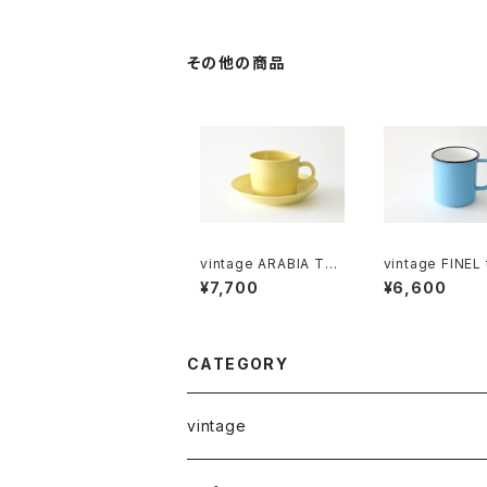
その他の商品
vintage ARABIA TEE
vintage FINEL 
MA yellow coffee c
oise enamel 
¥7,700
¥6,600
up & saucer / ヴィン
/ ヴィンテージ カイ・フ
テージ アラビア ティー
ランク ホーローマグカ
マ コーヒーカップ＆ソー
ップ B
サー イエロー
CATEGORY
vintage