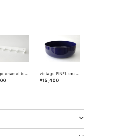
ge enamel tea
vintage FINEL enam
 rack sextuple
el bowl L / ヴィンテー
100
¥15,400
ジ カイ・フランク ホー
ク 6連
ローボウル L