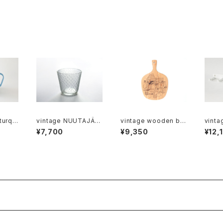
turqu
vintage NUUTAJÄR
vintage wooden br
vinta
mug B
VI TUNDRA glass M
eadboard / ヴィンテ
towel
¥7,700
¥9,350
¥12,
/ ヴィンテージ ヌータヤ
ージ 木製ブレッドボー
/ ヴィンテージ ホーロ
ルヴィ ツンドラ グラス
ド
ーフッ
M