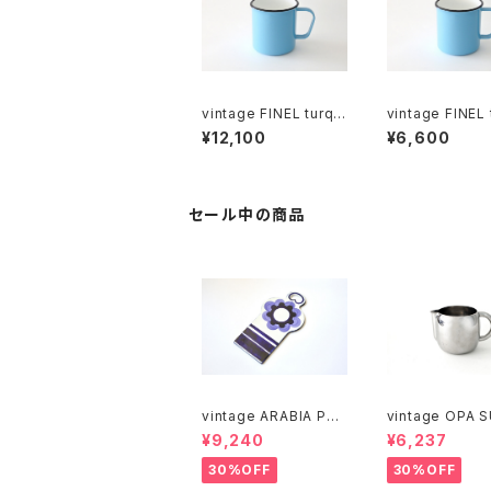
vintage FINEL turqu
vintage FINEL 
oise enamel mug A
oise enamel 
¥12,100
¥6,600
/ ヴィンテージ カイ・フ
/ ヴィンテージ カイ・フ
ランク ホーローマグカ
ランク ホーローマグカ
ップ A
ップ B
セール中の商品
vintage ARABIA PAJ
vintage OPA 
U cutting boad / ヴィ
stainless milk
¥9,240
¥6,237
ンテージ アラビア パユ
er M / ヴィンテージ オ
カッティングボード
ーパ スオミ ステ
30%OFF
30%OFF
ミルクピッチャー