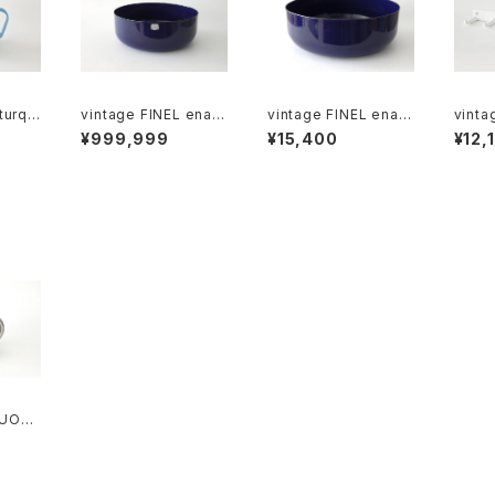
turqu
vintage FINEL enam
vintage FINEL enam
vinta
mug B
el bowl M / ヴィンテ
el bowl L / ヴィンテー
towel
¥999,999
¥15,400
¥12,
ージ カイ・フランク ホ
ジ カイ・フランク ホー
/ ヴィンテージ ホーロ
ーローボウル M
ローボウル L
ーフッ
SUOMI
 pitch
ンレス
 M