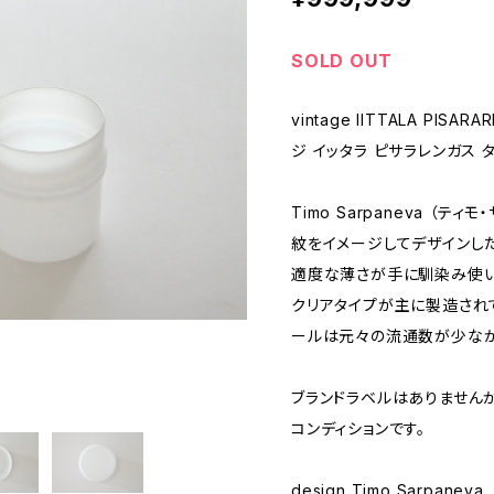
SOLD OUT
vintage IITTALA PISAR
ジ イッタラ ピサラレンガス 
Timo Sarpaneva （
紋をイメージしてデザインし
適度な薄さが手に馴染み使い
クリアタイプが主に製造され
ールは元々の流通数が少なか
ブランドラベルはありません
コンディションです。
design Timo Sarpaneva