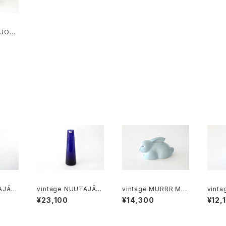
SUOMI
 pitch
ンレス
 M
AJÄR
vintage NUUTAJÄR
vintage MURRR MU
vinta
ass M
VI SH105 vase / ヴィ
RRR PUPU / ヴィンテ
oise 
¥23,100
¥14,300
¥12,
ヌータヤ
ンテージ ヌータヤルヴィ
ージ ウサギの鳥笛
/ ヴィン
グラス
SH105 フラワーベース
ランク ホーローマグ
ップ A