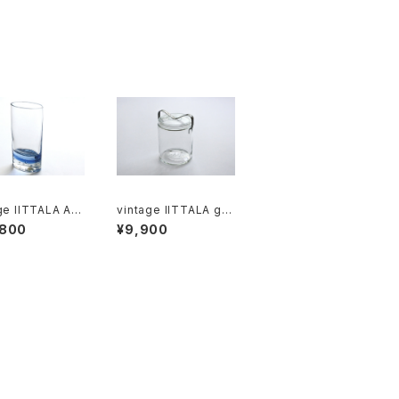
ge IITTALA AR
vintage IITTALA gla
e / ヴィンテ
ss jar 1L / ヴィンテー
,800
¥9,900
アークティア フラ
ジ イッタラ ガラス保存
ース
瓶 1L