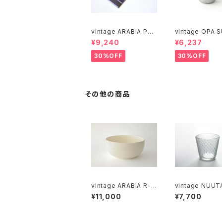
vintage ARABIA PAJ
vintage OPA 
U cutting boad / ヴィ
stainless milk
¥9,240
¥6,237
ンテージ アラビア パユ
er M / ヴィンテージ オ
カッティングボード
ーパ スオミ ステ
30%OFF
30%OFF
ミルクピッチャー
その他の商品
vintage ARABIA R-m
vintage NUUT
odel bowl / オールド
VI TUNDRA gl
¥11,000
¥7,700
アラビア ボウル アイボ
/ ヴィンテージ 
リー
ルヴィ ツンドラ 
M