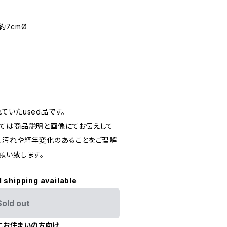
 約7cmØ
いたused品です。
ては商品説明と画像にてお伝えして
、汚れや経年変化のあることをご理解
願い致します。
l shipping available
Sold out
にお住まいの方向け