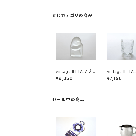
イッタラ ピサラレンガス
タンブラー オパール
同じカテゴリの商品
vintage IITTALA Äiti
vintage IITTA
Ja Lapsi glass figur
UNA clear glas
¥9,350
¥7,150
e / ヴィンテージ イッタ
ヴィンテージ イッ
ラ ガラスの置物
ァウナ クリアグラ
セール中の商品