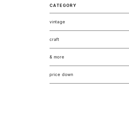
CATEGORY
vintage
ceramics
craft
ARABIA
glass
染め花Horry
& more
GUSTAVSBERG
NUUTAJÄRVI
fabric
山口 和宏 木の器
wear
price down
OTHER
ARABIA
MARIMEKKO
books
迫田 希久 白樺細工
IITTALA
VUOKKO
other
水村 真由子 木の食具
KARHULA
TAMPELLA
hashime 箒