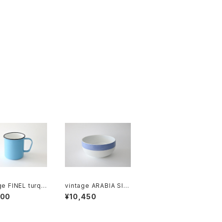
ge FINEL turqu
vintage ARABIA SINI
enamel mug A
VALKO R-model bo
100
¥10,450
テージ カイ・フ
wl / オールドアラビア
カ
シニヴァルコ ボウル