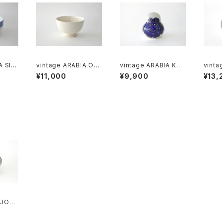
A SINI
vintage ARABIA O-
vintage ARABIA KÖ
vinta
l bo
model bowl ivory /
ÖKKI salt＆pepper s
OKUS 
¥11,000
¥9,900
¥13,
ヴィンテージ アラビア
haker cobalt / ヴィン
ヴィン
ウル
ボウル アイボリー
テージ アラビア ソルト
クロッ
＆ペッパーシェーカー
ート
コバルトブルー
SUOMI
 pitch