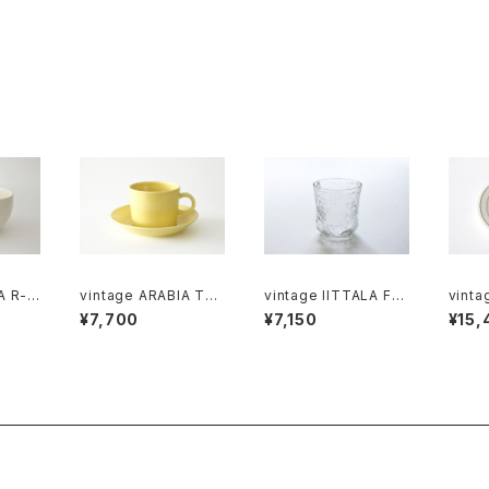
ンレス
 M
IA R-m
vintage ARABIA TEE
vintage IITTALA FA
vinta
MA yellow coffee c
UNA clear glass M /
OKUS 
¥7,700
¥7,150
¥15,
アイボ
up & saucer / ヴィン
ヴィンテージ イッタラ フ
ヴィン
テージ アラビア ティー
ァウナ クリアグラス M
クロッ
マ コーヒーカップ＆ソー
ート
サー イエロー