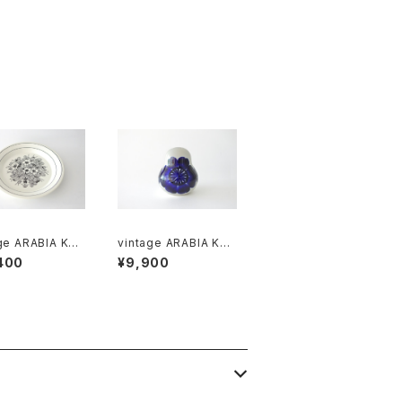
ge ARABIA KR
vintage ARABIA KÖ
Plate 24cm /
ÖKKI salt＆pepper s
400
¥9,900
テージ アラビア
haker cobalt / ヴィン
カス 24cmプレ
テージ アラビア ソルト
＆ペッパーシェーカー
コバルトブルー