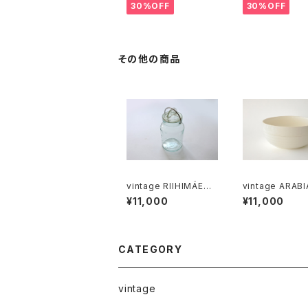
カッティングボード
ーパ スオミ ステ
30%OFF
30%OFF
ミルクピッチャー
その他の商品
vintage RIIHIMÄEN
vintage ARAB
LASI SCALA glass ja
odel bowl / オールド
¥11,000
¥11,000
r 3/4L / ヴィンテージ
アラビア ボウル 
オーレ・パルスビー スカ
リー
ーラ ガラス保存瓶
CATEGORY
vintage