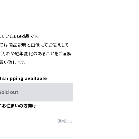
いたused品です。
ては商品説明と画像にてお伝えして
、汚れや経年変化のあることをご理解
願い致します。
l shipping available
Sold out
にお住まいの方向け
通報する