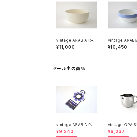
vintage ARABIA R-m
vintage ARABI
odel bowl / オールド
VALKO R-mode
¥11,000
¥10,450
アラビア ボウル アイボ
wl / オールドアラビア
リー
シニヴァルコ ボ
セール中の商品
vintage ARABIA PAJ
vintage OPA 
U cutting boad / ヴィ
stainless milk
¥9,240
¥6,237
ンテージ アラビア パユ
er M / ヴィンテージ オ