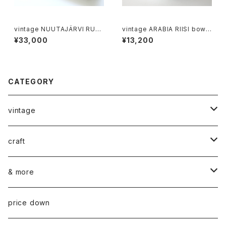
vintage NUUTAJÄRVI RUS
vintage ARABIA RIISI bowl
TICA tumbler clear 6p gift
/ ヴィンテージ アラビア リイシ
¥33,000
¥13,200
set / ヴィンテージ ヌータヤル
ボウル
ヴィ ラスティカ タンブラー クリ
ア ギフト箱入り6個セット
CATEGORY
vintage
ceramics
craft
ARABIA
glass
染め花Horry
& more
GUSTAVSBERG
NUUTAJÄRVI
fabric
山口 和宏 木の器
wear
price down