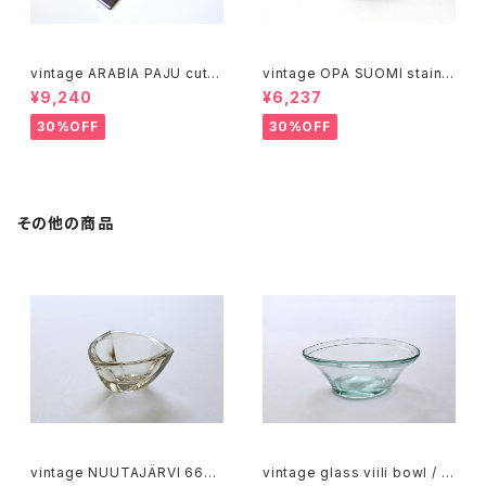
vintage ARABIA PAJU cutti
vintage OPA SUOMI stainle
ng boad / ヴィンテージ アラビ
ss milk pitcher M / ヴィンテ
¥9,240
¥6,237
ア パユ カッティングボード
ージ オーパ スオミ ステンレス
ミルクピッチャー M
30%OFF
30%OFF
その他の商品
vintage NUUTAJÄRVI 6606
vintage glass viili bowl / ヴ