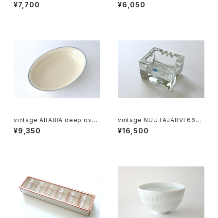
BULLS EYE ashtray / ヴィン
ィンテージ ガラスのヴィーリボ
¥7,700
¥6,050
テージ ヌータヤルヴィ 6606 ブ
ウル
ルズアイ
vintage ARABIA deep oval
vintage NUUTAJÄRVI 6625
dish blue line / オールドアラ
CIGARO ashtray / ヴィンテー
¥9,350
¥16,500
ビア オーバル深皿 ブルーライン
ジ ヌータヤルヴィ 6625 シガロ