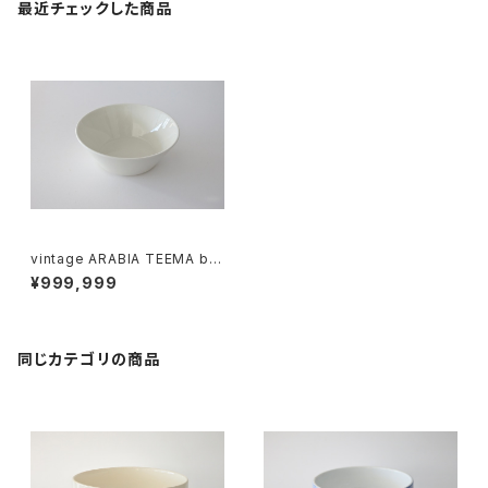
最近チェックした商品
vintage ARABIA TEEMA bo
wl 15cm / ヴィンテージ アラビ
¥999,999
ア ティーマ ボウル 15cm
同じカテゴリの商品