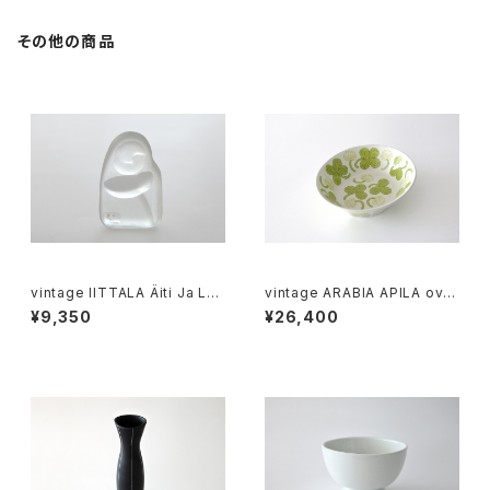
その他の商品
vintage IITTALA Äiti Ja Lap
vintage ARABIA APILA ovai
si glass figure / ヴィンテー
bowl / ヴィンテージ アラビア
¥9,350
¥26,400
ジ イッタラ ガラスの置物
アピラ オーバルボウル