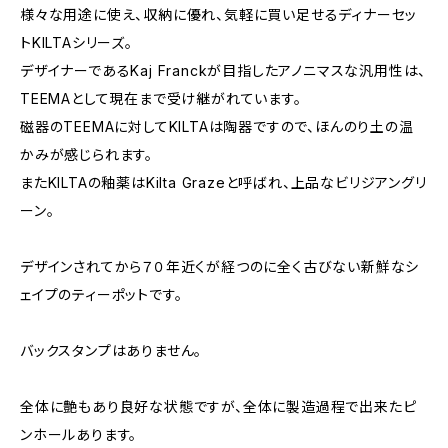
様々な用途に使え、収納に優れ、気軽に買い足せるディナーセッ
トKILTAシリーズ。
デザイナーであるKaj Franckが目指したアノニマスな汎用性は、
TEEMAとして現在まで受け継がれています。
磁器のTEEMAに対してKILTAは陶器ですので、ほんのり土の温
かみが感じられます。
またKILTAの釉薬はKilta Grazeと呼ばれ、上品なビリジアングリ
ーン。
デザインされてから７０年近くが経つのに全く古びない新鮮なシ
ェイプのティーポットです。
バックスタンプはありません。
全体に艶もあり良好な状態ですが、全体に製造過程で出来たピ
ンホールあります。