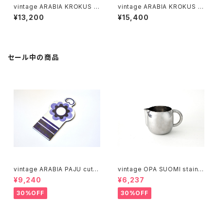
vintage ARABIA KROKUS Pl
vintage ARABIA KROKUS Pl
ate 20cm / ヴィンテージ アラ
ate 24cm / ヴィンテージ アラ
¥13,200
¥15,400
ビア クロッカス 20cmプレート
ビア クロッカス 24cmプレート
セール中の商品
vintage ARABIA PAJU cutti
vintage OPA SUOMI stainle
ng boad / ヴィンテージ アラビ
ss milk pitcher M / ヴィンテ
¥9,240
¥6,237
ア パユ カッティングボード
ージ オーパ スオミ ステンレス
ミルクピッチャー M
30%OFF
30%OFF