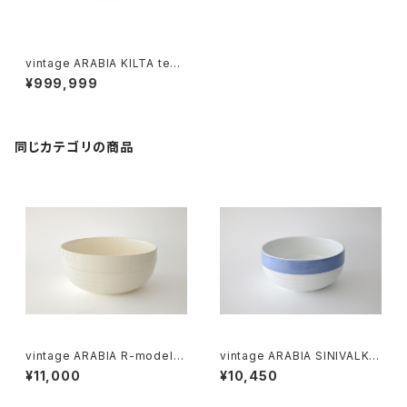
vintage ARABIA KILTA tea
pot green / ヴィンテージ アラ
¥999,999
ビア キルタ ティーポット グリー
ン
同じカテゴリの商品
vintage ARABIA R-model b
vintage ARABIA SINIVALKO
owl / オールドアラビア ボウル
R-model bowl / オールドアラ
¥11,000
¥10,450
アイボリー
ビア シニヴァルコ ボウル