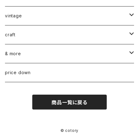
vintage
ceramics
craft
ARABIA
glass
染め花Horry
& more
GUSTAVSBERG
NUUTAJÄRVI
fabric
山口 和宏 木の器
wear
price down
OTHER
ARABIA
MARIMEKKO
books
迫田 希久 白樺細工
商品一覧に戻る
IITTALA
VUOKKO
other
水村 真由子 木の食具
KARHULA
TAMPELLA
hashime 箒
© cotory