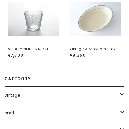
vintage NUUTAJÄRVI TUN
vintage ARABIA deep oval
DRA glass M / ヴィンテージ
dish blue line / オールドアラ
¥7,700
¥9,350
ヌータヤルヴィ ツンドラ グラス
ビア オーバル深皿 ブルーライン
M
CATEGORY
vintage
ceramics
craft