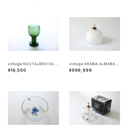
vintage NUUTAJÄRVI IGLU
vintage ARABIA ALIBABA oi
wineglass green / ヴィンテ
l lamp white / ヴィンテージ
¥16,500
¥999,999
ージ ヌータヤルヴィ イグル ワイ
アラビア アリババ オイルランプ
ングラス グリーン
ホワイト