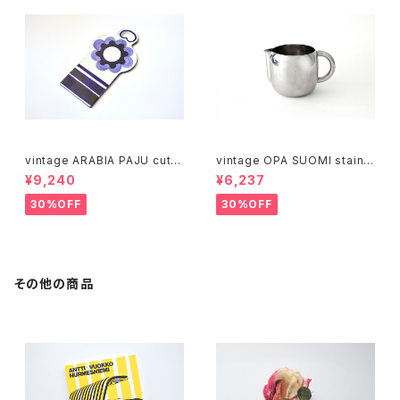
vintage ARABIA PAJU cutti
vintage OPA SUOMI stainle
ng boad / ヴィンテージ アラビ
ss milk pitcher M / ヴィンテ
¥9,240
¥6,237
ア パユ カッティングボード
ージ オーパ スオミ ステンレス
ミルクピッチャー M
30%OFF
30%OFF
その他の商品