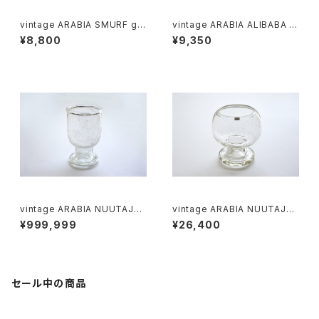
vintage ARABIA SMURF gla
vintage ARABIA ALIBABA oi
ss bowl / ヴィンテージ アラビ
l lamp clear with box / ヴィ
¥8,800
¥9,350
ア スマーフのガラスボウル
ンテージ アラビア アリババ オイ
ルランプ クリア 箱入
vintage ARABIA NUUTAJÄR
vintage ARABIA NUUTAJÄR
VI SARGASSO N560 goblet
VI SARGASSO N420 vase /
¥999,999
¥26,400
/ ヴィンテージ アラビア ヌータ
ヴィンテージ アラビア ヌータヤ
ヤルヴィ サルガッソ N560 クリ
ルヴィ サルガッソ N420 クリア
ア ゴブレット
フラワーベース
セール中の商品