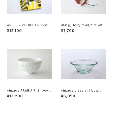
ANTTI + VUOKKO NURMES
染め花 Horry つぶしたバラのコ
NIEMI
サージュ
¥12,100
¥7,700
vintage ARABIA RIISI bowl
vintage glass viili bowl / ヴ
/ ヴィンテージ アラビア リイシ
ィンテージ ガラスのヴィーリボ
¥13,200
¥6,050
ボウル
ウル