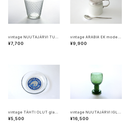
vintage NUUTAJÄRVI TUN
vintage ARABIA EK model
DRA glass M / ヴィンテージ
musterd pot / ヴィンテージ
¥7,700
¥9,900
ヌータヤルヴィ ツンドラ グラス
アラビア マスタードポット
M
vintage TÄHTI OLUT glass
vintage NUUTAJÄRVI IGLU
plate / ヴィンテージ テハティ
wineglass green / ヴィンテ
¥5,500
¥16,500
ビールのガラス皿
ージ ヌータヤルヴィ イグル ワイ
ングラス グリーン