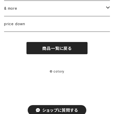
ARABIA
glass
染め花Horry
& more
GUSTAVSBERG
NUUTAJÄRVI
fabric
山口 和宏 木の器
wear
price down
OTHER
ARABIA
MARIMEKKO
books
迫田 希久 白樺細工
商品一覧に戻る
IITTALA
VUOKKO
other
水村 真由子 木の食具
KARHULA
TAMPELLA
hashime 箒
© cotory
RIIHIMÄEN (RIIHIMÄKI) LASI
OTHER
F/styleの仕事
OTHER
ateliers PENELOPE × cotory
ショップに質問する