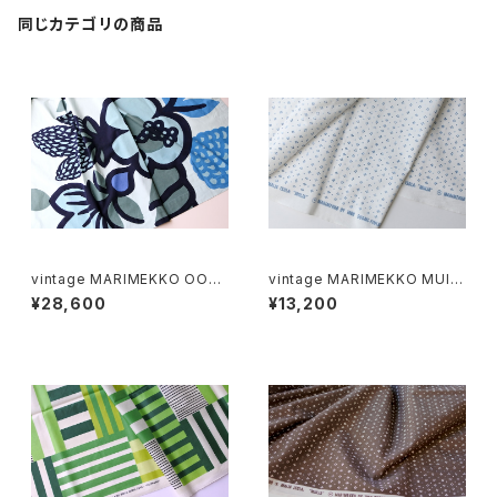
同じカテゴリの商品
vintage MARIMEKKO OON
vintage MARIMEKKO MUIJ
A fabric / ヴィンテージ マリメ
A fabric white × light blue
¥28,600
¥13,200
ッコ オオナ ファブリック
/ ヴィンテージ マリメッコ ムイヤ
ファブリック