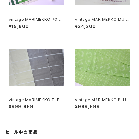
vintage MARIMEKKO POTP
vintage MARIMEKKO MUIJ
URI coated fabric / ヴィンテ
A fabric brown × white / ヴ
¥19,800
¥24,200
ージ マリメッコ ポップリ アクリ
ィンテージ マリメッコ ムイヤ フ
ルコーティング生地
ァブリック
vintage MARIMEKKO TIIBE
vintage MARIMEKKO PLUS
T fabric / ヴィンテージ マリメ
fabric / ヴィンテージ マリメッ
¥999,999
¥999,999
ッコ ティーべット ファブリック
コ プラス ファブリック
セール中の商品