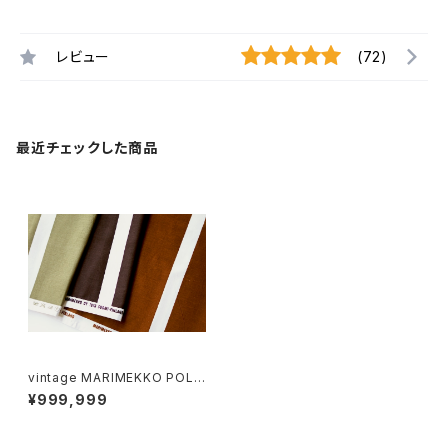
レビュー
(72)
最近チェックした商品
vintage MARIMEKKO POLK
KA fabric / ヴィンテージ マリ
¥999,999
メッコ ポルカ ファブリック