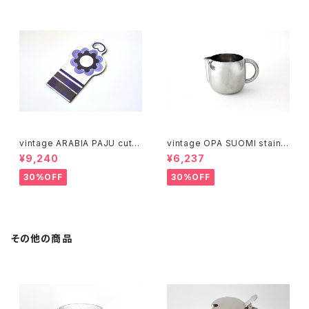
vintage ARABIA PAJU cutti
vintage OPA SUOMI stainle
ng boad / ヴィンテージ アラビ
ss milk pitcher M / ヴィンテ
¥9,240
¥6,237
ア パユ カッティングボード
ージ オーパ スオミ ステンレス
ミルクピッチャー M
30%OFF
30%OFF
その他の商品