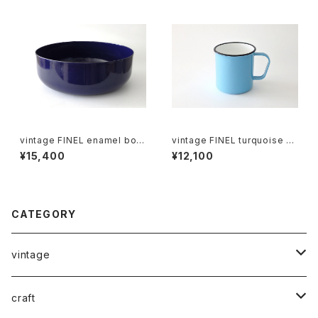
vintage FINEL enamel bow
vintage FINEL turquoise en
l L / ヴィンテージ カイ・フランク
amel mug A / ヴィンテージ カ
¥15,400
¥12,100
ホーローボウル L
イ・フランク ホーローマグカップ
A
CATEGORY
vintage
ceramics
craft