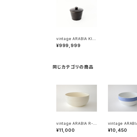
vintage ARABIA KIL
TA suger pot with li
¥999,999
d black / ヴィンテージ
アラビア キルタ 蓋付き
シュガーポット ブラック
同じカテゴリの商品
vintage ARABIA R-m
vintage ARABI
odel bowl / オールド
VALKO R-mode
¥11,000
¥10,450
アラビア ボウル アイボ
wl / オールドアラビア