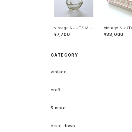
vintage NUUTAJÄR
vintage NUUT
VI 6606 BULLS EYE
VI RUSTICA tu
¥7,700
¥33,000
ashtray / ヴィンテージ
clear 6p gift set 
ヌータヤルヴィ 6606
ィンテージ ヌー
ブルズアイ
ィ ラスティカ タ
クリア ギフト箱
セット
CATEGORY
vintage
ceramics
craft
ARABIA
glass
染め花Horry
& more
GUSTAVSBERG
NUUTAJÄRVI
fabric
山口 和宏 木の器
wear
price down