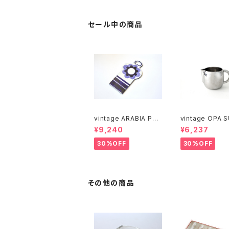
リー
シニヴァルコ ボ
セール中の商品
vintage ARABIA PAJ
vintage OPA 
U cutting boad / ヴィ
stainless milk
¥9,240
¥6,237
ンテージ アラビア パユ
er M / ヴィンテージ オ
カッティングボード
ーパ スオミ ステ
30%OFF
30%OFF
ミルクピッチャー
その他の商品