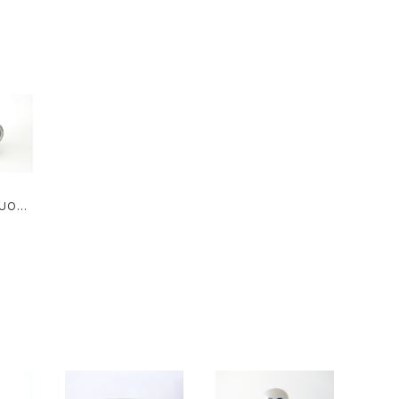
ウル
ボウル アイボリー
テージ アラビア ソルト
クロッ
＆ペッパーシェーカー
ート
コバルトブルー
SUOMI
 pitch
ンレス
 M