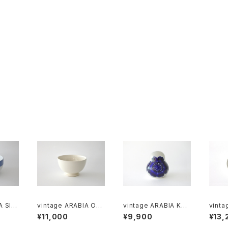
A SINI
vintage ARABIA O-
vintage ARABIA KÖ
vinta
l bo
model bowl ivory /
ÖKKI salt＆pepper s
OKUS 
¥11,000
¥9,900
¥13,
ヴィンテージ アラビア
haker cobalt / ヴィン
ヴィン