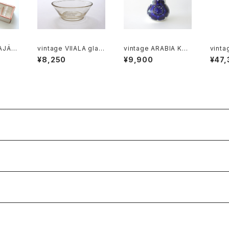
AJÄR
vintage VIIALA glas
vintage ARABIA KÖ
vint
mbler
s viili bowl / ヴィンテ
ÖKKI salt＆pepper s
VI 142
¥8,250
¥9,900
¥47,
/ ヴ
ージ ヴィーアラ ガラス
haker cobalt / ヴィン
ィンテ
タヤルヴ
のヴィーリボウル
テージ アラビア ソルト
ィ 14
ンブラー
＆ペッパーシェーカー
ース
入り6個
コバルトブルー