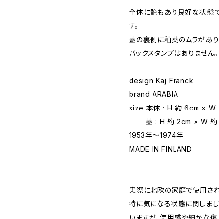
全体に艶もあり良好な状態で
す。
蓋の裏側に釉薬のムラがあり
バックスタンプはありません。
design Kaj Franck
brand ARABIA
size 本体 : H 約 6cm × W
蓋 : H 約 2cm × W 約 
1953年〜1974年
MADE IN FINLAND
実際に北欧の家庭で使用されて
特に気になる状態に関しまし
いますが、使用感や細かな傷