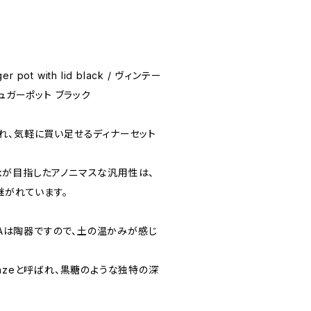
ger pot with lid black / ヴィンテー
ュガーポット ブラック
れ、気軽に買い足せるディナーセット
nckが目指したアノニマスな汎用性は、
継がれています。
LTAは陶器ですので、土の温かみが感じ
 Grazeと呼ばれ、黒糖のような独特の深