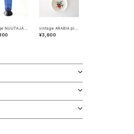
age NUUTAJÄR
vintage ARABIA plat
8 vase XL / ヴ
e 15cm / オールドアラ
300
¥3,600
ージ ヌータヤルヴ
ビア パン皿 15cm
28 XL フラワーベ