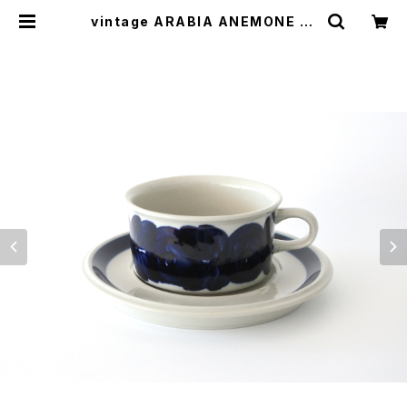
vintage ARABIA ANEMONE te
a cup & saucer / ヴィンテージ ア
ラビア アネモネ ティーカップ ＆ソー
サー | cotory