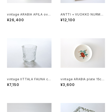
vintage ARABIA APILA ovai
ANTTI + VUOKKO NURMES
bowl / ヴィンテージ アラビア
NIEMI
¥26,400
¥12,100
アピラ オーバルボウル
vintage IITTALA FAUNA cle
vintage ARABIA plate 15cm
ar glass M / ヴィンテージ イッ
/ オールドアラビア パン皿 15c
¥7,150
¥3,600
タラ ファウナ クリアグラス M
m