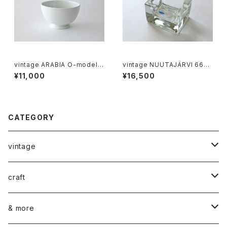
vintage ARABIA O-model b
vintage NUUTAJÄRVI 6625
owl white / ヴィンテージ アラ
CIGARO ashtray / ヴィンテー
¥11,000
¥16,500
ビア ボウル ホワイト
ジ ヌータヤルヴィ 6625 シガロ
CATEGORY
vintage
ceramics
craft
ARABIA
glass
染め花Horry
& more