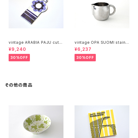
vintage ARABIA PAJU cutti
vintage OPA SUOMI stainle
ng boad / ヴィンテージ アラビ
ss milk pitcher M / ヴィンテ
¥9,240
¥6,237
ア パユ カッティングボード
ージ オーパ スオミ ステンレス
ミルクピッチャー M
30%OFF
30%OFF
その他の商品