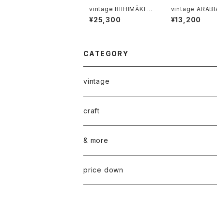
vintage RIIHIMÄKI 1
vintage ARABI
390 glass hyacinth
I bowl / ヴィンテージ
¥25,300
¥13,200
vase / ヴィンテージ リ
アラ
ーヒマキ ヒヤシンスベ
ース
CATEGORY
vintage
ceramics
craft
ARABIA
glass
染め花Horry
& more
GUSTAVSBERG
NUUTAJÄRVI
fabric
山口 和宏 木の器
wear
price down
OTHER
ARABIA
MARIMEKKO
books
迫田 希久 白樺細工