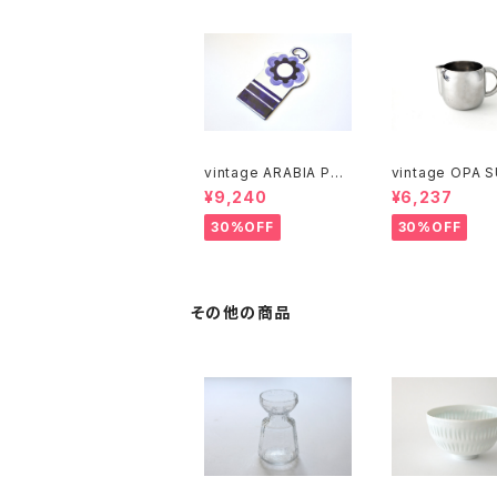
vintage ARABIA PAJ
vintage OPA 
U cutting boad / ヴィ
stainless milk
¥9,240
¥6,237
ンテージ アラビア パユ
er M / ヴィンテージ オ
カッティングボード
ーパ スオミ ステ
30%OFF
30%OFF
ミルクピッチャー
その他の商品