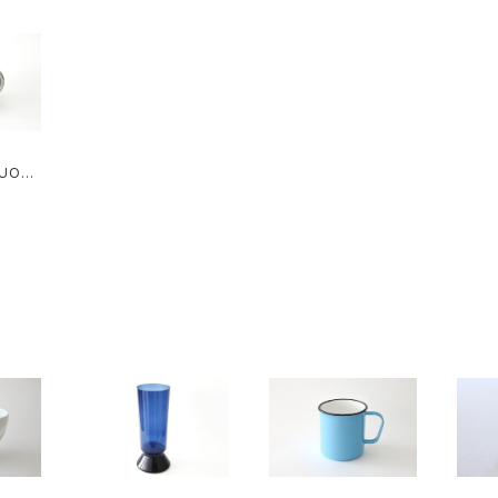
SUOMI
 pitch
ンレス
 M