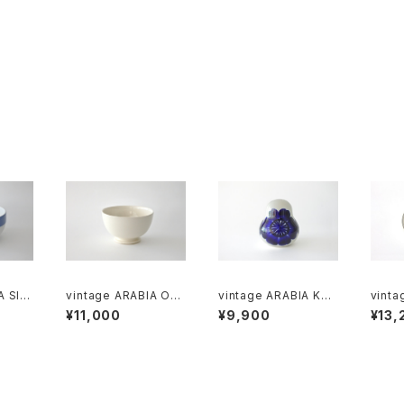
A SINI
vintage ARABIA O-
vintage ARABIA KÖ
vinta
l bo
model bowl ivory /
ÖKKI salt＆pepper s
OKUS 
¥11,000
¥9,900
¥13,
ヴィンテージ アラビア
haker cobalt / ヴィン
ヴィン
ウル
ボウル アイボリー
テージ アラビア ソルト
クロッ
＆ペッパーシェーカー
ート
コバルトブルー