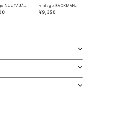
age NUUTAJÄR
vintage BACKMAN t
06 BULLS EYE
eak plywood tray 0
00
¥9,350
ィンテージ
4 / ヴィンテージ バック
ヤルヴィ 6606
マン プライウッド トレイ
アイ
04