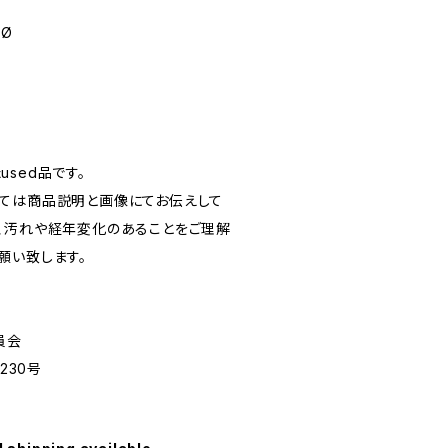
mØ
sed品です。
ては商品説明と画像にてお伝えして
、汚れや経年変化のあることをご理解
願い致します。
員会
30号