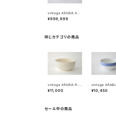
vintage ARABIA ANE
MONE plate 16cm /
¥999,999
ヴィンテージ アラビア
アネモネ プレート 16c
m
同じカテゴリの商品
vintage ARABIA R-m
vintage ARABI
odel bowl / オールド
VALKO R-mode
¥11,000
¥10,450
アラビア ボウル アイボ
wl / オールドアラビア
リー
シニヴァルコ ボ
セール中の商品