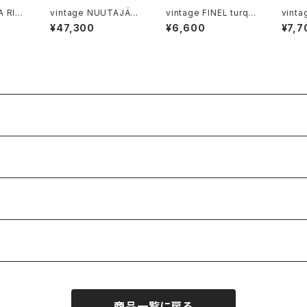
A RIIS
vintage NUUTAJÄR
vintage FINEL turqu
vint
VI 1428 vase XL / ヴ
oise enamel mug B
VI 66
¥47,300
¥6,600
¥7,7
ビア リイシ ボウル
ィンテージ ヌータヤルヴ
/ ヴィンテージ カイ・フ
ashtray / ヴ
ィ 1428 XL フラワーベ
ランク ホーローマグカ
ヌータ
ース
ップ B
ブルズ
商品一覧に戻る