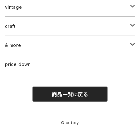
vintage
ceramics
craft
ARABIA
glass
染め花Horry
& more
GUSTAVSBERG
NUUTAJÄRVI
fabric
山口 和宏 木の器
wear
price down
OTHER
ARABIA
MARIMEKKO
books
迫田 希久 白樺細工
商品一覧に戻る
IITTALA
VUOKKO
other
水村 真由子 木の食具
KARHULA
TAMPELLA
hashime 箒
© cotory
RIIHIMÄEN (RIIHIMÄKI) LASI
OTHER