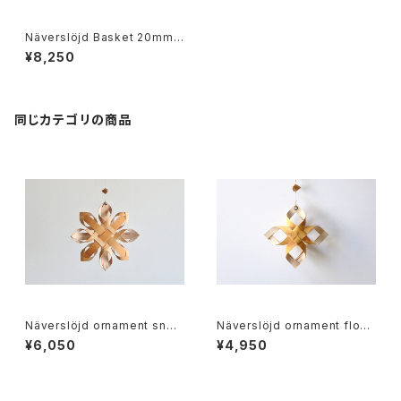
Näverslöjd Basket 20mm L
/ 迫田 希久 白樺の樹皮のバス
¥8,250
ケット 20mm L
同じカテゴリの商品
Näverslöjd ornament snow
Näverslöjd ornament flow
flake / 迫田希久 白樺のオーナ
er / 迫田希久 白樺のオーナメ
¥6,050
¥4,950
メント 雪の結晶
ント 花