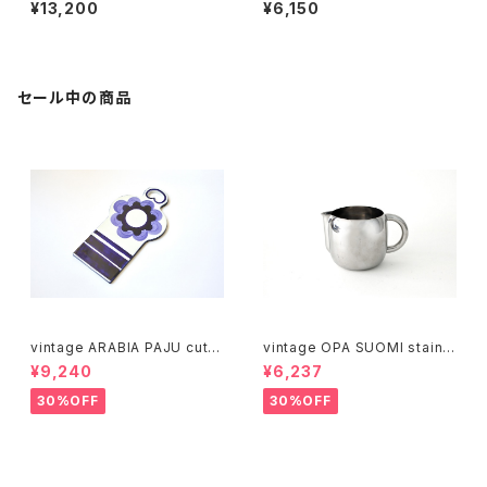
mm M / 迫田 希久 白樺の樹皮
迫田 希久 白樺の樹皮のバスケ
¥13,200
¥6,150
のバスケット オーバル 20mm
ット ③
M
セール中の商品
vintage ARABIA PAJU cutti
vintage OPA SUOMI stainle
ng boad / ヴィンテージ アラビ
ss milk pitcher M / ヴィンテ
¥9,240
¥6,237
ア パユ カッティングボード
ージ オーパ スオミ ステンレス
ミルクピッチャー M
30%OFF
30%OFF