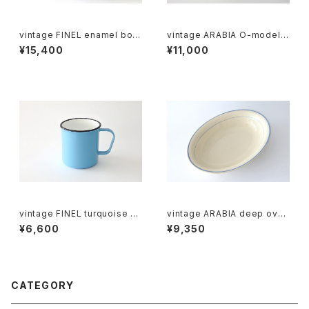
vintage FINEL enamel bow
vintage ARABIA O-model b
l L / ヴィンテージ カイ・フランク
owl ivory / ヴィンテージ アラ
¥15,400
¥11,000
ホーローボウル L
ビア ボウル アイボリー
vintage FINEL turquoise en
vintage ARABIA deep oval
amel mug B / ヴィンテージ カ
dish blue line / オールドアラ
¥6,600
¥9,350
イ・フランク ホーローマグカップ
ビア オーバル深皿 ブルーライン
B
CATEGORY