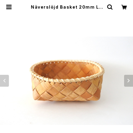
Näverslöjd Basket 20mm L /
迫田 希久 白樺の樹皮のバスケット 2
0mm L | cotory