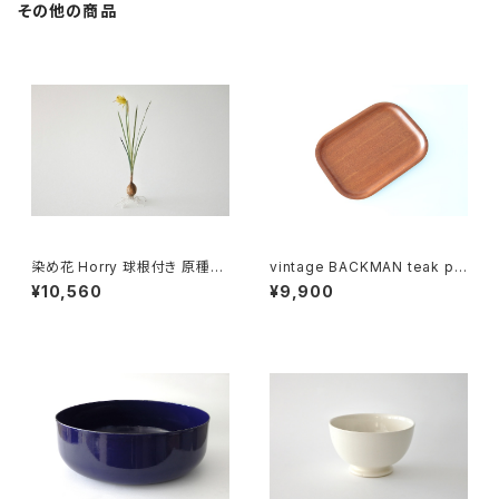
その他の商品
染め花 Horry 球根付き 原種の
vintage BACKMAN teak ply
スイセン (1輪)
wood tray 03 / ヴィンテージ
¥10,560
¥9,900
バックマン プライウッド トレイ 0
3