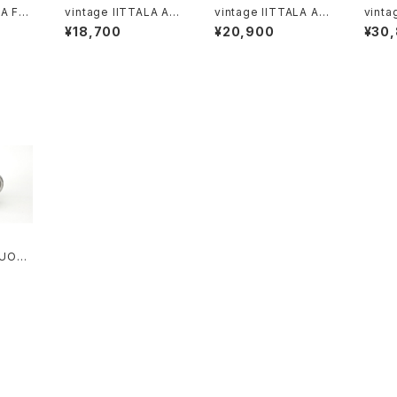
LA FA
vintage IITTALA AR
vintage IITTALA AR
vinta
s M /
KTIA candleholder
KTIA candleholder
KTIA vas
¥18,700
¥20,900
¥30
タラ フ
M / ヴィンテージ アー
L / ヴィンテージ アーク
ージ 
ス M
クティア キャンドルホル
ティア キャンドルホルダ
ワーベ
ダー M
ー L
SUOMI
 pitch
ンレス
 M