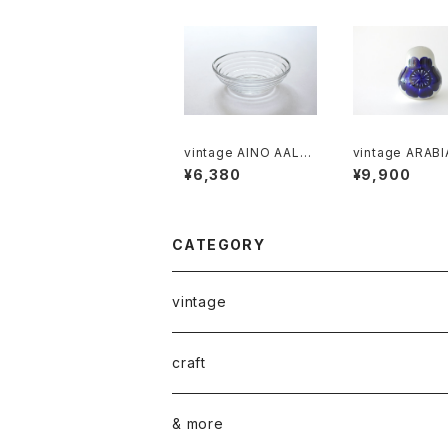
vintage AINO AALT
vintage ARABI
O bowl clear / ヴィン
ÖKKI salt＆pep
¥6,380
¥9,900
テージ アイノ アアルト
haker cobalt / ヴィン
ボウル
テージ アラビア 
＆ペッパーシェー
コバルトブルー
CATEGORY
vintage
ceramics
craft
ARABIA
glass
染め花Horry
& more