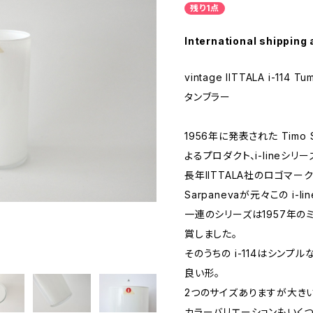
残り1点
International shipping 
vintage IITTALA i-114 
タンブラー
1956年に発表された Timo 
よるプロダクト、i-lineシリー
長年IITTALA社のロゴマー
Sarpanevaが元々この i-
一連のシリーズは1957年の
賞しました。
そのうちの i-114はシン
良い形。
2つのサイズありますが大き
カラーバリエーションもいく