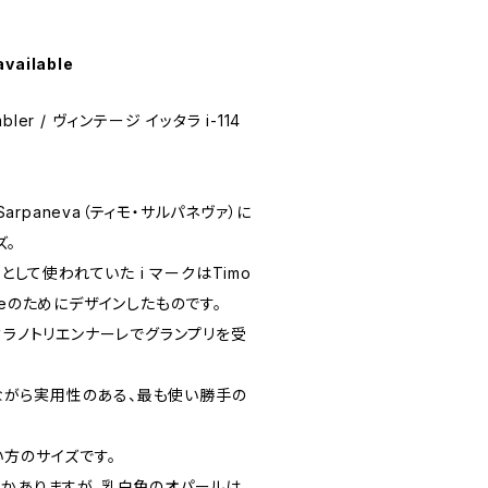
available
Tumbler / ヴィンテージ イッタラ i-114
Sarpaneva（ティモ・サルパネヴァ）に
ズ。
クとして使われていた i マークはTimo
lineのためにデザインしたものです。
ミラノトリエンナーレでグランプリを受
プルながら実用性のある、最も使い勝手の
い方のサイズです。
つかありますが、乳白色のオパールは