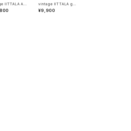
ge IITTALA AR
vintage IITTALA gla
e / ヴィンテ
ss jar 1L / ヴィンテー
,800
¥9,900
アークティア フラ
ジ イッタラ ガラス保存
ース
瓶 1L