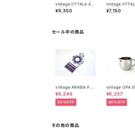
vintage IITTALA Äiti
vintage IITTA
Ja Lapsi glass figur
UNA clear glas
¥9,350
¥7,150
e / ヴィンテージ イッタ
ヴィンテージ イッ
ラ ガラスの置物
ァウナ クリアグラ
セール中の商品
vintage ARABIA PAJ
vintage OPA 
U cutting boad / ヴィ
stainless milk
¥9,240
¥6,237
ンテージ アラビア パユ
er M / ヴィンテージ オ
カッティングボード
ーパ スオミ ステ
30%OFF
30%OFF
ミルクピッチャー
その他の商品