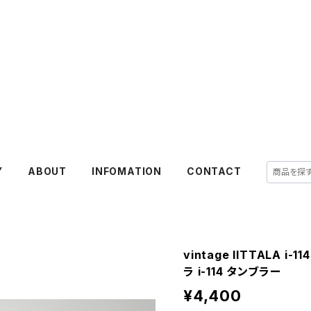
Y
ABOUT
INFOMATION
CONTACT
vintage IITTALA i-
ラ i-114 タンブラー
¥4,400