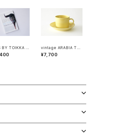
 BY TOIKKA -
vintage ARABIA TEE
AN LINNUT
MA yellow coffee c
,400
¥7,700
up & saucer / ヴィン
テージ アラビア ティー
マ コーヒーカップ＆ソー
サー イエロー