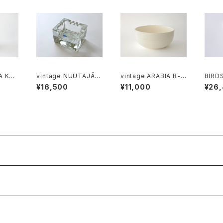
A KÖ
vintage NUUTAJÄR
vintage ARABIA R-m
BIRDS
per s
VI 6625 CIGARO ash
odel bowl / オールド
TOIK
¥16,500
¥11,000
¥26
tray / ヴィンテージ ヌ
アラビア ボウル アイボ
ソルト
ータヤルヴィ 6625 シ
リー
カー
ガロ