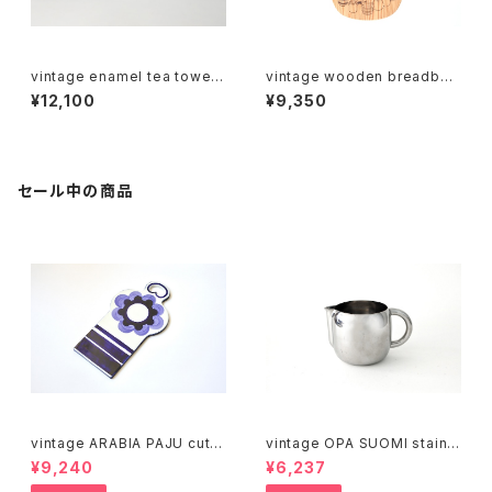
vintage enamel tea towel r
vintage wooden breadboa
ack sextuple / ヴィンテージ
rd / ヴィンテージ 木製ブレッド
¥12,100
¥9,350
ホーローフック 6連
ボード
セール中の商品
vintage ARABIA PAJU cutti
vintage OPA SUOMI stainle
ng boad / ヴィンテージ アラビ
ss milk pitcher M / ヴィンテ
¥9,240
¥6,237
ア パユ カッティングボード
ージ オーパ スオミ ステンレス