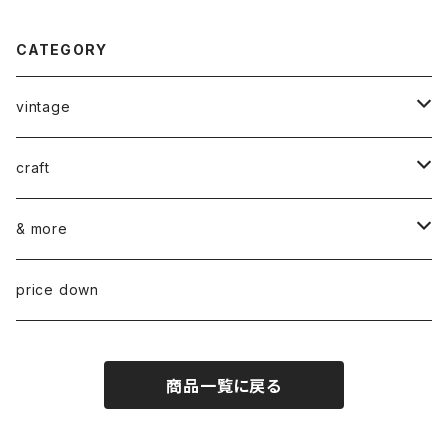
CATEGORY
vintage
ceramics
craft
ARABIA
glass
染め花Horry
& more
GUSTAVSBERG
NUUTAJÄRVI
fabric
山口 和宏 木の器
wear
price down
OTHER
ARABIA
MARIMEKKO
books
迫田 希久 白樺細工
商品一覧に戻る
IITTALA
VUOKKO
other
水村 真由子 木の食具