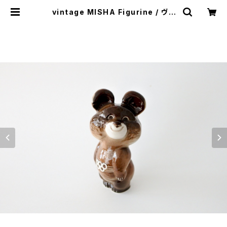
vintage MISHA Figurine / ヴィ
ンテージ くまのミーシャ 陶磁製の置
物 | cotory