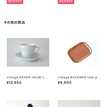
ミルクピッチャー M
30%OFF
30%OFF
その他の商品
vintage ARABIA HELMI coff
vintage BACKMAN teak ply
ee c＆s / ヴィンテージ アラビ
wood tray 03 / ヴィンテージ
¥12,650
¥9,900
ア ヘルミ カップ＆ソーサー
バックマン プライウッド トレイ 0
3