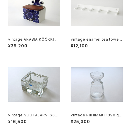
vintage ARABIA KÖÖKKI sa
vintage enamel tea towel r
lt box cobalt / ヴィンテージ
ack sextuple / ヴィンテージ
¥35,200
¥12,100
アラビア ソルトボックス コバルト
ホーローフック 6連
ブルー
vintage NUUTAJÄRVI 6625
vintage RIIHIMÄKI 1390 gla
CIGARO ashtray / ヴィンテー
ss hyacinth vase / ヴィンテ
¥16,500
¥25,300
ジ ヌータヤルヴィ 6625 シガロ
ージ リーヒマキ ヒヤシンスベー
ス