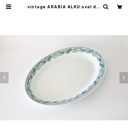
vintage ARABIA ALKU oval dis
h / ヴィンテージ アラビア アルク オ
ーバル皿 | cotory