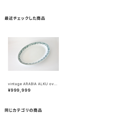
最近チェックした商品
vintage ARABIA ALKU oval
dish / ヴィンテージ アラビア ア
¥999,999
ルク オーバル皿
同じカテゴリの商品