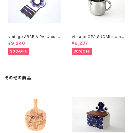
vintage ARABIA PAJU cutti
vintage OPA SUOMI stainle
ng boad / ヴィンテージ アラビ
ss milk pitcher M / ヴィンテ
¥9,240
¥6,237
ア パユ カッティングボード
ージ オーパ スオミ ステンレス
ミルクピッチャー M
30%OFF
30%OFF
その他の商品