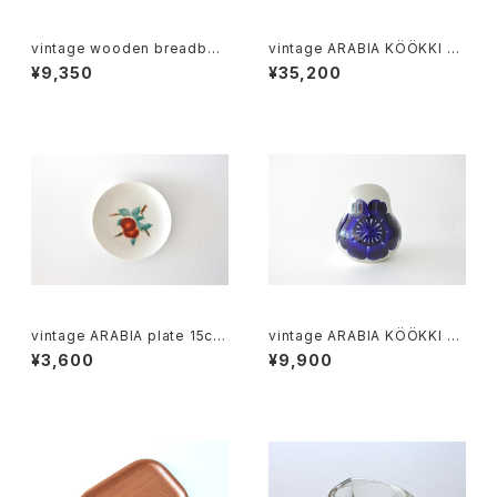
vintage wooden breadboa
vintage ARABIA KÖÖKKI sa
rd / ヴィンテージ 木製ブレッド
lt box cobalt / ヴィンテージ
¥9,350
¥35,200
ボード
アラビア ソルトボックス コバルト
ブルー
vintage ARABIA plate 15cm
vintage ARABIA KÖÖKKI sa
/ オールドアラビア パン皿 15c
lt＆pepper shaker cobalt /
¥3,600
¥9,900
m
ヴィンテージ アラビア ソルト＆
ペッパーシェーカー コバルトブ
ルー