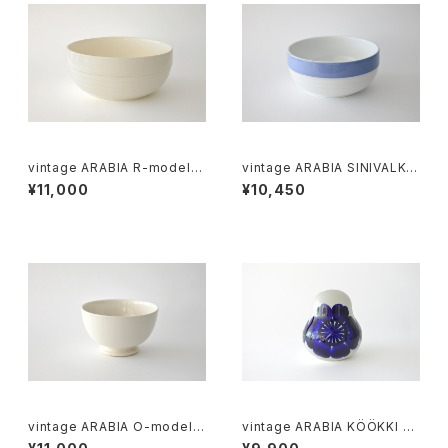
vintage ARABIA R-model b
vintage ARABIA SINIVALKO
owl / オールドアラビア ボウル
R-model bowl / オールドアラ
¥11,000
¥10,450
アイボリー
ビア シニヴァルコ ボウル
vintage ARABIA O-model b
vintage ARABIA KÖÖKKI sa
owl ivory / ヴィンテージ アラ
lt＆pepper shaker cobalt /