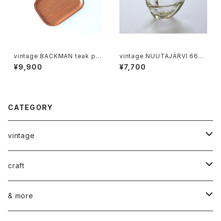
vintage BACKMAN teak ply
vintage NUUTAJÄRVI 6606
wood tray 03 / ヴィンテージ
BULLS EYE ashtray / ヴィン
¥9,900
¥7,700
バックマン プライウッド トレイ 0
テージ ヌータヤルヴィ 6606 ブ
3
ルズアイ
CATEGORY
vintage
ceramics
craft
ARABIA
glass
染め花Horry
& more