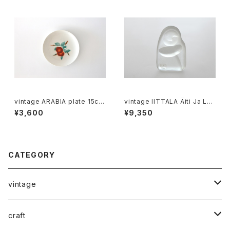
vintage ARABIA plate 15cm
vintage IITTALA Äiti Ja Lap
/ オールドアラビア パン皿 15c
si glass figure / ヴィンテー
¥3,600
¥9,350
m
ジ イッタラ ガラスの置物
CATEGORY
vintage
ceramics
craft