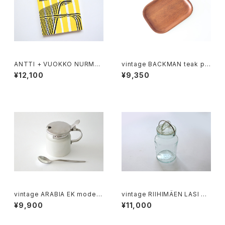
ANTTI + VUOKKO NURMES
vintage BACKMAN teak ply
NIEMI
wood tray 04 / ヴィンテージ
¥12,100
¥9,350
バックマン プライウッド トレイ 0
4
vintage ARABIA EK model
vintage RIIHIMÄEN LASI SC
musterd pot / ヴィンテージ
ALA glass jar 3/4L / ヴィンテ
¥9,900
¥11,000
アラビア マスタードポット
ージ オーレ・パルスビー スカー
ラ ガラス保存瓶