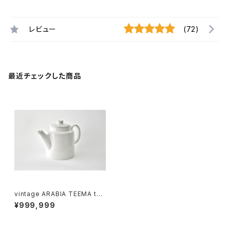
レビュー
(72)
最近チェックした商品
vintage ARABIA TEEMA tea
pot / ヴィンテージ アラビア テ
¥999,999
ィーマ ティーポット