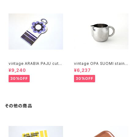
vintage ARABIA PAJU cutti
vintage OPA SUOMI stainle
ng boad / ヴィンテージ アラビ
ss milk pitcher M / ヴィンテ
¥9,240
¥6,237
ア パユ カッティングボード
ージ オーパ スオミ ステンレス
ミルクピッチャー M
30%OFF
30%OFF
その他の商品