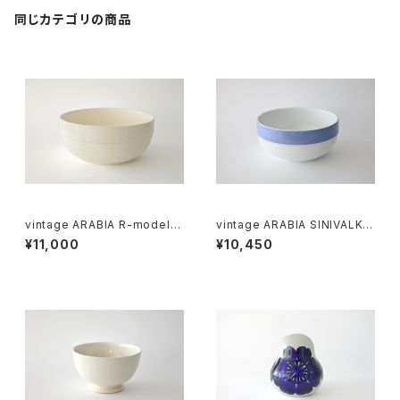
同じカテゴリの商品
vintage ARABIA R-model b
vintage ARABIA SINIVALKO
owl / オールドアラビア ボウル
R-model bowl / オールドアラ
¥11,000
¥10,450
アイボリー
ビア シニヴァルコ ボウル