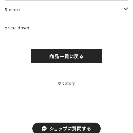
ARABIA
glass
染め花Horry
& more
GUSTAVSBERG
NUUTAJÄRVI
fabric
山口 和宏 木の器
wear
price down
OTHER
ARABIA
MARIMEKKO
books
迫田 希久 白樺細工
商品一覧に戻る
IITTALA
VUOKKO
other
水村 真由子 木の食具
KARHULA
TAMPELLA
hashime 箒
© cotory
RIIHIMÄEN (RIIHIMÄKI) LASI
OTHER
F/styleの仕事
OTHER
ateliers PENELOPE × cotory
ショップに質問する