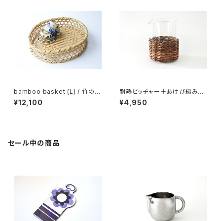
bamboo basket (L) / 竹の六
耐熱ピッチャー＋あけび編みホ
つ目茶碗かご (大)
ルダー
¥12,100
¥4,950
セール中の商品