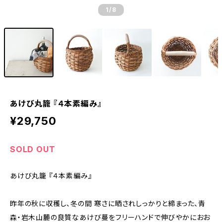
1
/8
あけび丸籠 『４本素編み』
¥29,750
SOLD OUT
あけび丸籠 『４本素編み』
昨年の秋に収穫し、冬の間 寒さに晒されしっかりと締まった、青
森・岩木山麓の良質なあけび蔓をフリーハンドで伸びやかにおお