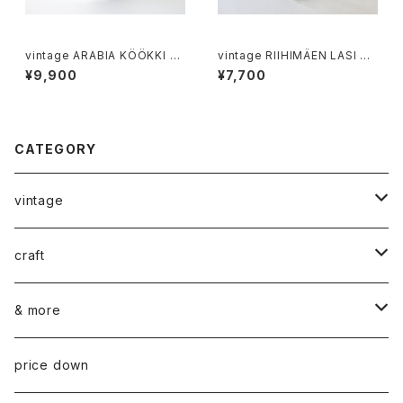
vintage ARABIA KÖÖKKI sa
vintage RIIHIMÄEN LASI SC
lt＆pepper shaker cobalt /
ALA glass jar / ヴィンテージ
¥9,900
¥7,700
ヴィンテージ アラビア ソルト＆
オーレ・パルスビー スカーラ ガ
ペッパーシェーカー コバルトブ
ラス保存瓶
ルー
CATEGORY
vintage
ceramics
craft
ARABIA
glass
染め花Horry
& more
GUSTAVSBERG
NUUTAJÄRVI
fabric
山口 和宏 木の器
wear
price down