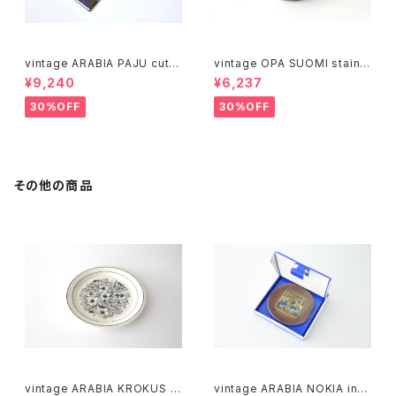
vintage ARABIA PAJU cutti
vintage OPA SUOMI stainle
ng boad / ヴィンテージ アラビ
ss milk pitcher M / ヴィンテ
¥9,240
¥6,237
ア パユ カッティングボード
ージ オーパ スオミ ステンレス
ミルクピッチャー M
30%OFF
30%OFF
その他の商品
vintage ARABIA KROKUS Pl
vintage ARABIA NOKIA invi