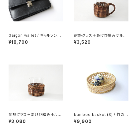
Garçon wallet / ギャルソンウ
耐熱グラス＋あけび編みホルダ
ォレット
ー（持ち手付き）
¥18,700
¥3,520
耐熱グラス＋あけび編みホルダ
bamboo basket (S) / 竹の六
ー
つ目茶碗かご (小)
¥3,080
¥9,900