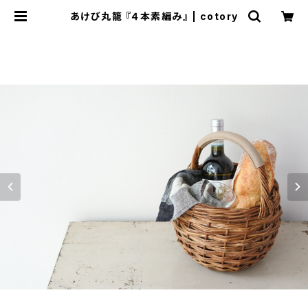
あけび丸籠 『４本素編み』 | cotory