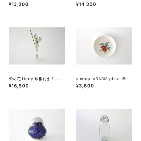
ate 20cm / ヴィンテージ アラ
tation plate / ヴィンテージ ア
¥13,200
¥14,300
ビア クロッカス 20cmプレート
ラビア ノキアのイベント招待状
染め花 Horry 球根付き ミニア
vintage ARABIA plate 15cm
イリス (2輪)
/ オールドアラビア パン皿 15c
¥16,500
¥3,600
m