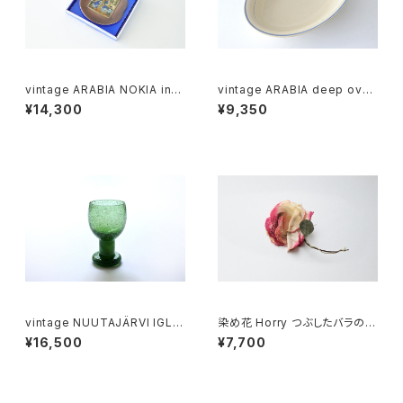
vintage ARABIA NOKIA invi
vintage ARABIA deep oval
tation plate / ヴィンテージ ア
dish blue line / オールドアラ
¥14,300
¥9,350
ラビア ノキアのイベント招待状
ビア オーバル深皿 ブルーライン
vintage NUUTAJÄRVI IGLU
染め花 Horry つぶしたバラのコ
wineglass green / ヴィンテ
サージュ
¥16,500
¥7,700
ージ ヌータヤルヴィ イグル ワイ
ングラス グリーン