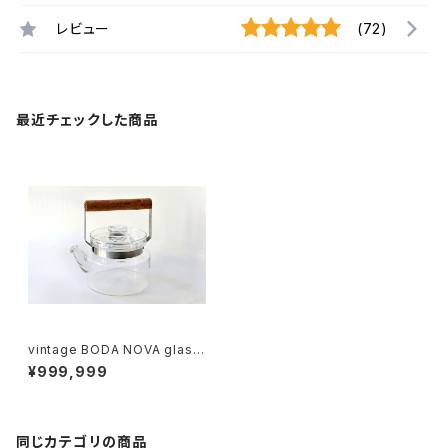
レビュー
(72)
最近チェックした商品
vintage BODA NOVA glass
tea pot L / ヴィンテージ ボダ
¥999,999
ノヴァ ガラスティーポット L
同じカテゴリの商品