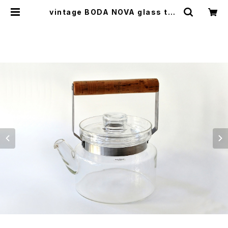
vintage BODA NOVA glass tea
pot L / ヴィンテージ ボダノヴァ ガラ
スティーポット L | cotory