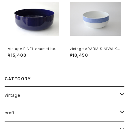
vintage FINEL enamel bow
vintage ARABIA SINIVALKO
l L / ヴィンテージ カイ・フランク
R-model bowl / オールドアラ
¥15,400
¥10,450
ホーローボウル L
ビア シニヴァルコ ボウル
CATEGORY
vintage
ceramics
craft