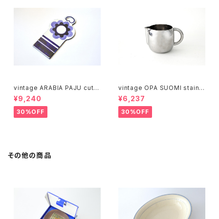
vintage ARABIA PAJU cutti
vintage OPA SUOMI stainle
ng boad / ヴィンテージ アラビ
ss milk pitcher M / ヴィンテ
¥9,240
¥6,237
ア パユ カッティングボード
ージ オーパ スオミ ステンレス
ミルクピッチャー M
30%OFF
30%OFF
その他の商品