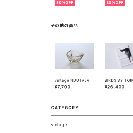
カッティングボード
ーパ スオミ ステ
30%OFF
30%OFF
ミルクピッチャー
その他の商品
vintage NUUTAJÄR
BIRDS BY TOI
VI 6606 BULLS EYE
TOIKAN LINN
¥7,700
¥26,400
ashtray / ヴィンテージ
ヌータヤルヴィ 6606
ブルズアイ
CATEGORY
vintage