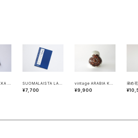
ンレス
 M
KKA -
SUOMALAISTA LASI
vintage ARABIA KÖ
染め花
UT
A / FINSKT GLAS / F
ÖKKI salt＆pepper s
原種の
¥7,700
¥9,900
¥10,
INNISH GLASS
haker brown / ヴィン
テージ アラビア ソルト
＆ペッパーシェーカー
茶