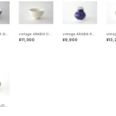
A SINI
vintage ARABIA O-
vintage ARABIA KÖ
vinta
l bo
model bowl ivory /
ÖKKI salt＆pepper s
OKUS 
¥11,000
¥9,900
¥13,
ヴィンテージ アラビア
haker cobalt / ヴィン
ヴィン
ウル
ボウル アイボリー
テージ アラビア ソルト
クロッ
＆ペッパーシェーカー
ート
コバルトブルー
SUOMI
 pitch