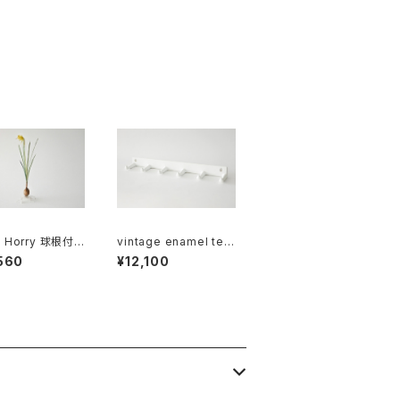
 Horry 球根付き
vintage enamel tea
スイセン (1輪)
towel rack sextuple
560
¥12,100
/ ヴィンテージ ホーロ
ーフック 6連