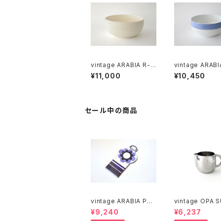
vintage ARABIA R-m
vintage ARABI
odel bowl / オールド
VALKO R-mode
¥11,000
¥10,450
アラビア ボウル アイボ
wl / オールドアラビア
リー
シニヴァルコ ボ
セール中の商品
vintage ARABIA PAJ
vintage OPA 
U cutting boad / ヴィ
stainless milk
¥9,240
¥6,237
ンテージ アラビア パユ
er M / ヴィンテージ オ