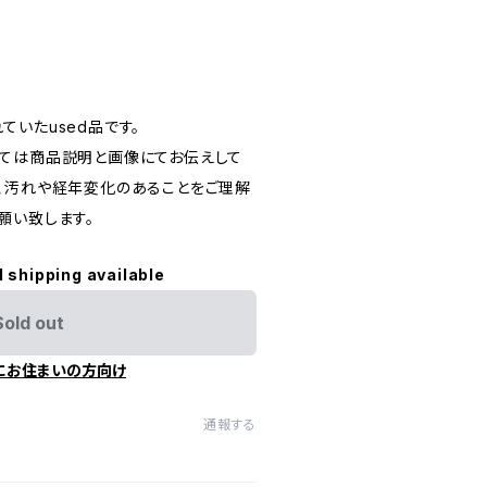
いたused品です。
ては商品説明と画像にてお伝えして
、汚れや経年変化のあることをご理解
願い致します。
l shipping available
Sold out
にお住まいの方向け
通報する