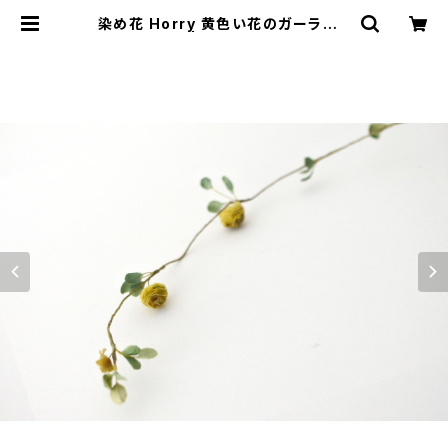
染め花 Horry 黄色い花のガーランド
| cotory