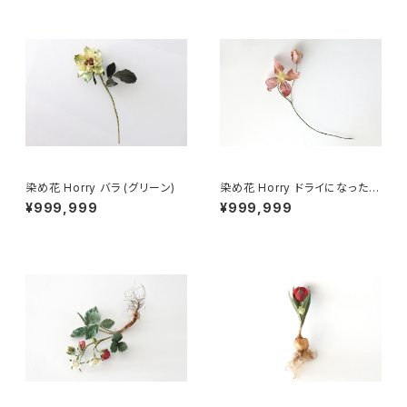
染め花 Horry バラ (グリーン)
染め花 Horry ドライになったク
レマチス
¥999,999
¥999,999