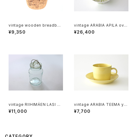
vintage wooden breadboa
vintage ARABIA APILA ovai
rd / ヴィンテージ 木製ブレッド
bowl / ヴィンテージ アラビア
¥9,350
¥26,400
ボード
アピラ オーバルボウル
vintage RIIHIMÄEN LASI SC
vintage ARABIA TEEMA yel
ALA glass jar 3/4L / ヴィンテ
low coffee cup & saucer /
¥11,000
¥7,700
ージ オーレ・パルスビー スカー
ヴィンテージ アラビア ティーマ
ラ ガラス保存瓶
コーヒーカップ＆ソーサー イエ
ロー
CATEGORY