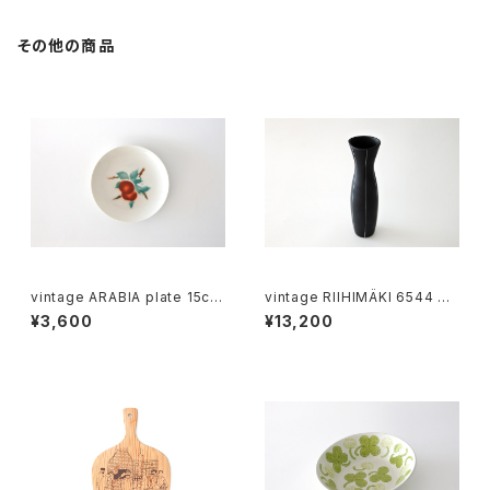
その他の商品
vintage ARABIA plate 15cm
vintage RIIHIMÄKI 6544 gl
/ オールドアラビア パン皿 15c
ass vase / ヴィンテージ リー
¥3,600
¥13,200
m
ヒマキ ガラス フラワーベース