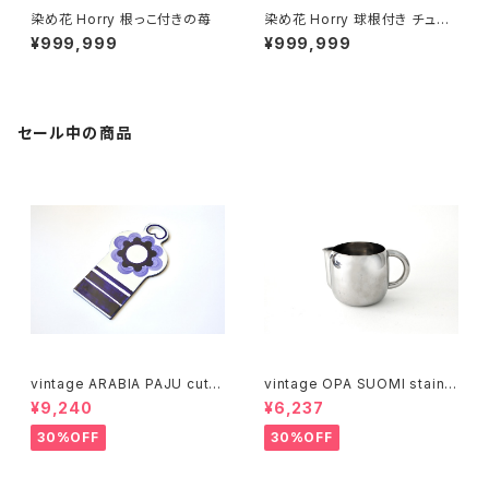
染め花 Horry 根っこ付きの苺
染め花 Horry 球根付き チュー
リップ (蕾つき・レッド)
¥999,999
¥999,999
セール中の商品
vintage ARABIA PAJU cutti
vintage OPA SUOMI stainle
ng boad / ヴィンテージ アラビ
ss milk pitcher M / ヴィンテ
¥9,240
¥6,237
ア パユ カッティングボード
ージ オーパ スオミ ステンレス
ミルクピッチャー M
30%OFF
30%OFF