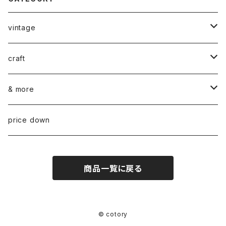
vintage
ceramics
craft
ARABIA
glass
染め花Horry
& more
GUSTAVSBERG
NUUTAJÄRVI
fabric
山口 和宏 木の器
wear
price down
OTHER
ARABIA
MARIMEKKO
books
迫田 希久 白樺細工
商品一覧に戻る
IITTALA
VUOKKO
other
水村 真由子 木の食具
KARHULA
TAMPELLA
hashime 箒
© cotory