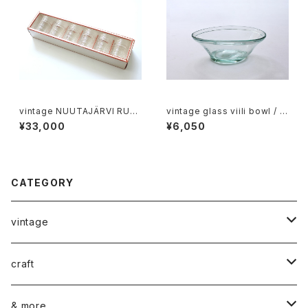
vintage NUUTAJÄRVI RUS
vintage glass viili bowl / ヴ
TICA tumbler clear 6p gift
ィンテージ ガラスのヴィーリボ
¥33,000
¥6,050
set / ヴィンテージ ヌータヤル
ウル
ヴィ ラスティカ タンブラー クリ
ア ギフト箱入り6個セット
CATEGORY
vintage
ceramics
craft
ARABIA
glass
染め花Horry
& more