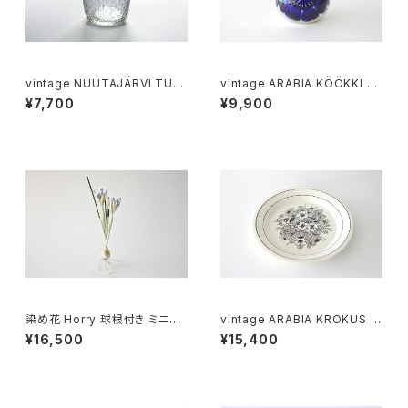
vintage NUUTAJÄRVI TUN
vintage ARABIA KÖÖKKI sa
DRA glass M / ヴィンテージ
lt＆pepper shaker cobalt /
¥7,700
¥9,900
ヌータヤルヴィ ツンドラ グラス
ヴィンテージ アラビア ソルト＆
M
ペッパーシェーカー コバルトブ
ルー
染め花 Horry 球根付き ミニア
vintage ARABIA KROKUS Pl
イリス (2輪)
ate 24cm / ヴィンテージ アラ
¥16,500
¥15,400
ビア クロッカス 24cmプレート