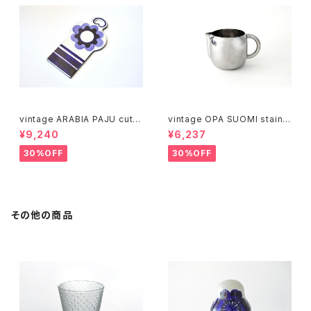
vintage ARABIA PAJU cutti
vintage OPA SUOMI stainle
ng boad / ヴィンテージ アラビ
ss milk pitcher M / ヴィンテ
¥9,240
¥6,237
ア パユ カッティングボード
ージ オーパ スオミ ステンレス
ミルクピッチャー M
30%OFF
30%OFF
その他の商品