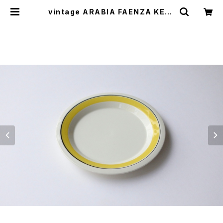
vintage ARABIA FAENZA KELT
AINEN RAITA plate 17cm / ヴィ
ンテージ アラビア ファエンツァ 17c
mプレート | cotory