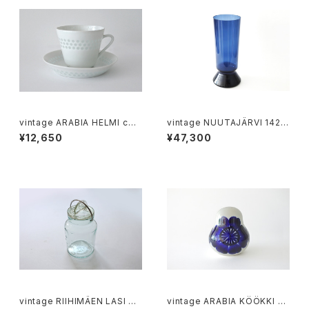
vintage ARABIA HELMI coff
vintage NUUTAJÄRVI 1428
ee c＆s / ヴィンテージ アラビ
vase XL / ヴィンテージ ヌータ
¥12,650
¥47,300
ア ヘルミ カップ＆ソーサー
ヤルヴィ 1428 XL フラワーベー
ス
vintage RIIHIMÄEN LASI SC
vintage ARABIA KÖÖKKI sa