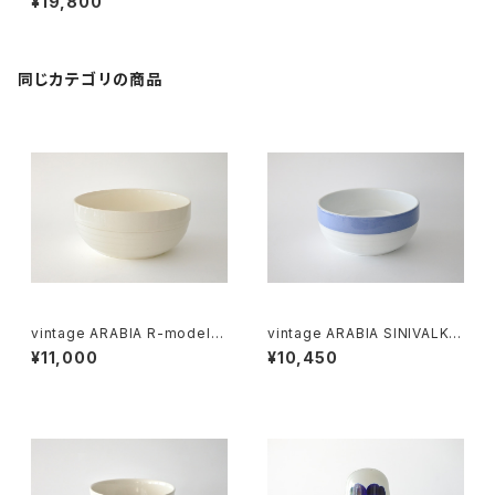
¥19,800
ジ アラビア ウートゥア ティーポ
ット（茶漉し付き）
同じカテゴリの商品
vintage ARABIA R-model b
vintage ARABIA SINIVALKO
owl / オールドアラビア ボウル
R-model bowl / オールドアラ
¥11,000
¥10,450
アイボリー
ビア シニヴァルコ ボウル