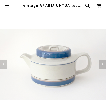
vintage ARABIA UHTUA teapo
t + strainer / ヴィンテージ アラビ
ア ウートゥア ティーポット（茶漉し付
き） | cotory