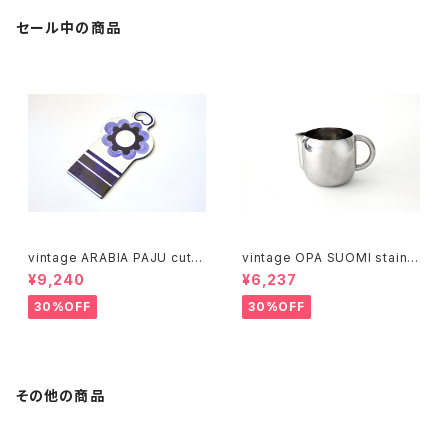
セール中の商品
vintage ARABIA PAJU cutti
vintage OPA SUOMI stainle
ng boad / ヴィンテージ アラビ
ss milk pitcher M / ヴィンテ
¥9,240
¥6,237
ア パユ カッティングボード
ージ オーパ スオミ ステンレス
ミルクピッチャー M
30%OFF
30%OFF
その他の商品