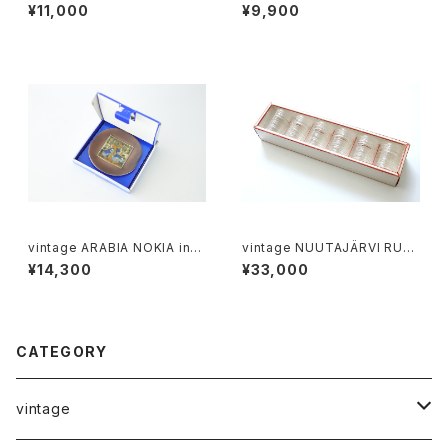
ALA glass jar 3/4L / ヴィンテ
lt＆pepper shaker cobalt /
¥11,000
¥9,900
ージ オーレ・パルスビー スカー
ヴィンテージ アラビア ソルト＆
ラ ガラス保存瓶
ペッパーシェーカー コバルトブ
ルー
vintage ARABIA NOKIA invi
vintage NUUTAJÄRVI RUS
tation plate / ヴィンテージ ア
TICA tumbler clear 6p gift
¥14,300
¥33,000
ラビア ノキアのイベント招待状
set / ヴィンテージ ヌータヤル
ヴィ ラスティカ タンブラー クリ
ア ギフト箱入り6個セット
CATEGORY
vintage