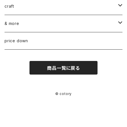
ceramics
craft
ARABIA
glass
染め花Horry
& more
GUSTAVSBERG
NUUTAJÄRVI
fabric
山口 和宏 木の器
wear
price down
OTHER
ARABIA
MARIMEKKO
books
迫田 希久 白樺細工
商品一覧に戻る
IITTALA
VUOKKO
other
水村 真由子 木の食具
KARHULA
TAMPELLA
hashime 箒
© cotory
RIIHIMÄEN (RIIHIMÄKI) LASI
OTHER
F/styleの仕事
OTHER
ateliers PENELOPE × cotory