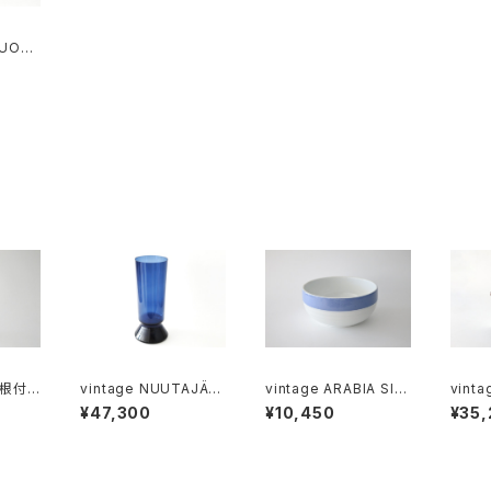
SUOMI
 pitch
ンレス
 M
球根付き
vintage NUUTAJÄR
vintage ARABIA SINI
vinta
)
VI 1428 vase XL / ヴ
VALKO R-model bo
ÖKKI 
¥47,300
¥10,450
¥35
ィンテージ ヌータヤルヴ
wl / オールドアラビア
t / ヴィンテージ アラビ
ィ 1428 XL フラワーベ
シニヴァルコ ボウル
ア ソ
ース
ルトブ