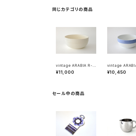
同じカテゴリの商品
vintage ARABIA R-m
vintage ARABI
odel bowl / オールド
VALKO R-mode
¥11,000
¥10,450
アラビア ボウル アイボ
wl / オールドアラビア
リー
シニヴァルコ ボ
セール中の商品