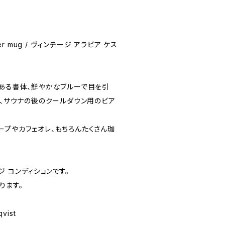
 beer mug / ヴィンテージ アラビア ケス
のある書体、鮮やかなブルーで目を引
は、サウナの後のクールダウン用のビア
ープやカフェオレ、もちろんたくさん珈
 コンディションです。
ります。
qvist