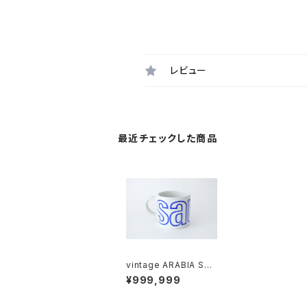
レビュー
最近チェックした商品
vintage ARABIA SAU
NA mug / ヴィンテー
¥999,999
ジ アラビア サウナマグ