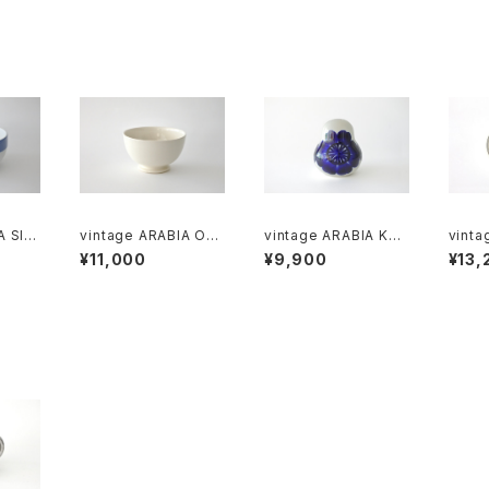
A SINI
vintage ARABIA O-
vintage ARABIA KÖ
vinta
l bo
model bowl ivory /
ÖKKI salt＆pepper s
OKUS 
¥11,000
¥9,900
¥13,
ヴィンテージ アラビア
haker cobalt / ヴィン
ヴィン
ウル
ボウル アイボリー
テージ アラビア ソルト
クロッ
＆ペッパーシェーカー
ート
コバルトブルー