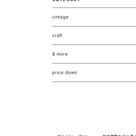
vintage
ceramics
craft
ARABIA
glass
染め花Horry
& more
GUSTAVSBERG
NUUTAJÄRVI
fabric
山口 和宏 木の器
wear
price down
OTHER
ARABIA
MARIMEKKO
books
迫田 希久 白樺細工
IITTALA
VUOKKO
other
水村 真由子 木の食具
KARHULA
TAMPELLA
hashime 箒