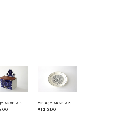
ge ARABIA KÖ
vintage ARABIA KR
salt box cobal
OKUS Plate 20cm /
,200
¥13,200
ヴィンテージ アラビア
ルトボックス コバ
クロッカス 20cmプレ
ルー
ート