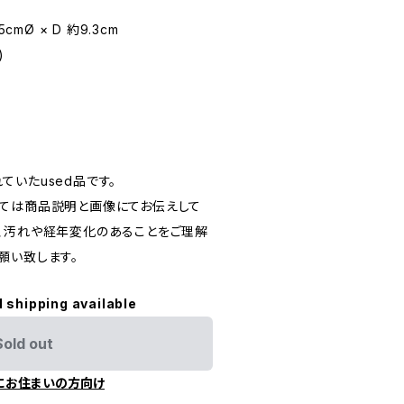
.5cmØ × D 約9.3cm
)
いたused品です。
ては商品説明と画像にてお伝えして
、汚れや経年変化のあることをご理解
願い致します。
l shipping available
Sold out
にお住まいの方向け