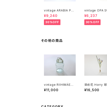
vintage ARABIA PAJ
vintage OPA 
U cutting boad / ヴィ
stainless milk
¥9,240
¥6,237
ンテージ アラビア パユ
er M / ヴィンテージ オ
カッティングボード
ーパ スオミ ステ
30%OFF
30%OFF
ミルクピッチャー
その他の商品
vintage RIIHIMÄEN
染め花 Horry 
LASI SCALA glass ja
ミニアイリス (2輪
¥11,000
¥16,500
r 3/4L / ヴィンテージ
オーレ・パルスビー スカ
ーラ ガラス保存瓶
CATEGORY