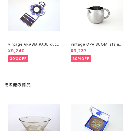
vintage ARABIA PAJU cutti
vintage OPA SUOMI stainle
ng boad / ヴィンテージ アラビ
ss milk pitcher M / ヴィンテ
¥9,240
¥6,237
ア パユ カッティングボード
ージ オーパ スオミ ステンレス
ミルクピッチャー M
30%OFF
30%OFF
その他の商品