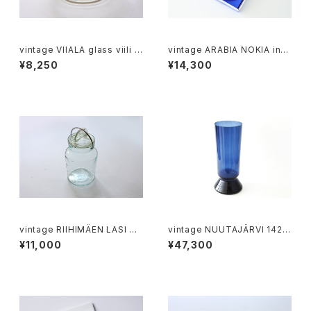
vintage VIIALA glass viili b
vintage ARABIA NOKIA invi
owl / ヴィンテージ ヴィーアラ
tation plate / ヴィンテージ ア
¥8,250
¥14,300
ガラスのヴィーリボウル
ラビア ノキアのイベント招待状
vintage RIIHIMÄEN LASI SC
vintage NUUTAJÄRVI 1428
ALA glass jar 3/4L / ヴィンテ
vase XL / ヴィンテージ ヌータ
¥11,000
¥47,300
ージ オーレ・パルスビー スカー
ヤルヴィ 1428 XL フラワーベー
ラ ガラス保存瓶
ス