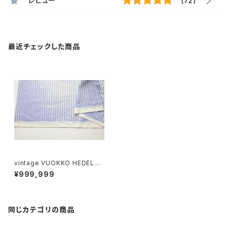
レビュー
(72)
最近チェックした商品
vintage VUOKKO HEDELM
Ä fabric / ヴィンテージ ヴォッ
¥999,999
コ ヘデルマ ファブリック
同じカテゴリの商品