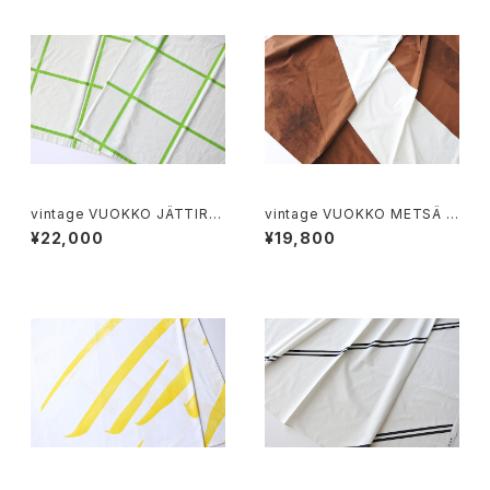
vintage VUOKKO JÄTTIRU
vintage VUOKKO METSÄ f
UTU fabric / ヴィンテージ ヴ
abric / ヴィンテージ ヴォッコ メ
¥22,000
¥19,800
ォッコ ヤッティルートゥ ファブリ
ッツァ ファブリック
ック