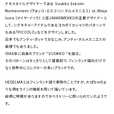
テキスタイルデザイナーである Vuokko Eskolin-
Nurmesniemi (ヴォッコ・エスコリン-ヌルメスニエミ) は、Maija
Isora (マイヤ・イソラ) と並ぶMARIMEKKOの主要デザイナーと
して、シグネチャーアイテムであるヨカポイカシャツのパターンで
もある『PICCOLO』などをデザインしました。
日本でもアンティ・ポットでおなじみ、アンティ・ヌルメスニエミの
奥様でもありました。
1964年に自身のブランド "VUOKKO "を設立。
そのパターンはすっきりとして建築的で、フィンランド国内だけで
なく世界中にコレクターの多いブランドです。
HEDELMÄとはフィンランド語で果物のことですが、かぼちゃのよ
うな柄をラインの強弱を用いて描いています。
絵柄に特徴がありますのでタペストリーに用いられていたようで
す。