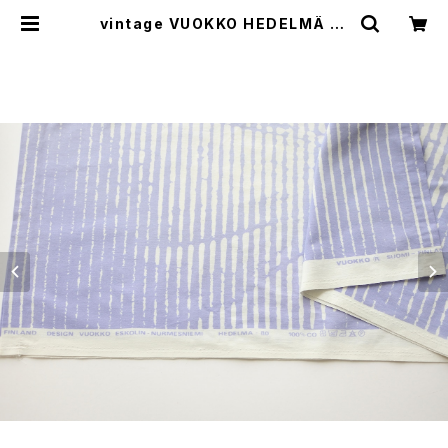
vintage VUOKKO HEDELMÄ fa
bric / ヴィンテージ ヴォッコ ヘデル
マ ファブリック | cotory