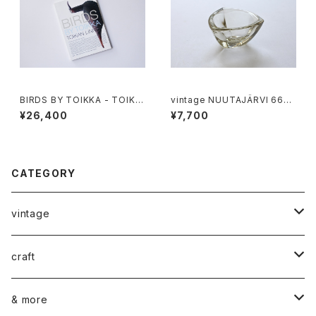
BIRDS BY TOIKKA - TOIKA
vintage NUUTAJÄRVI 6606
N LINNUT
BULLS EYE ashtray / ヴィン
¥26,400
¥7,700
テージ ヌータヤルヴィ 6606 ブ
ルズアイ
CATEGORY
vintage
ceramics
craft
ARABIA
glass
染め花Horry
& more