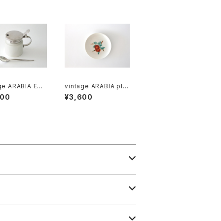
ge ARABIA EK
vintage ARABIA plat
 musterd pot
e 15cm / オールドアラ
900
¥3,600
ビア パン皿 15cm
ードポット