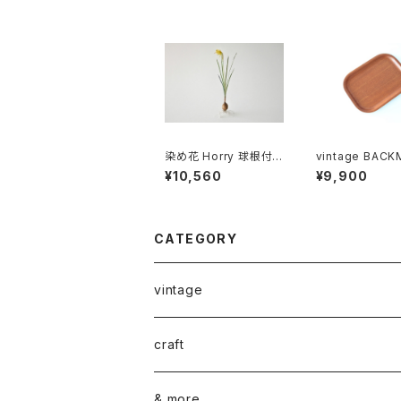
染め花 Horry 球根付き
vintage BACK
原種のスイセン (1輪)
eak plywood t
¥10,560
¥9,900
3 / ヴィンテージ バック
マン プライウッド
03
CATEGORY
vintage
ceramics
craft
ARABIA
glass
染め花Horry
& more