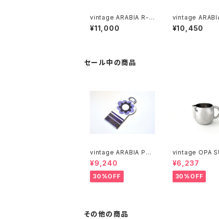
vintage ARABIA R-m
vintage ARABI
odel bowl / オールド
VALKO R-mode
¥11,000
¥10,450
アラビア ボウル アイボ
wl / オールドアラビア
リー
シニヴァルコ ボ
セール中の商品
vintage ARABIA PAJ
vintage OPA 
U cutting boad / ヴィ
stainless milk
¥9,240
¥6,237
ンテージ アラビア パユ
er M / ヴィンテージ オ
カッティングボード
ーパ スオミ ステ
30%OFF
30%OFF
ミルクピッチャー
その他の商品