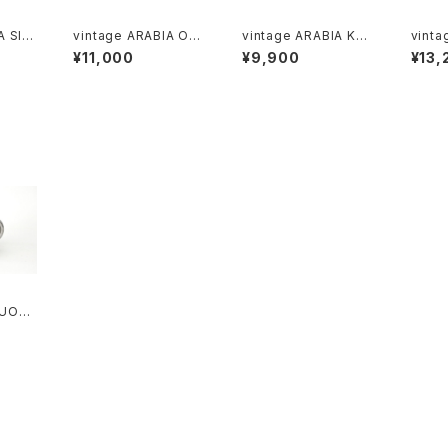
A SINI
vintage ARABIA O-
vintage ARABIA KÖ
vinta
l bo
model bowl ivory /
ÖKKI salt＆pepper s
OKUS 
¥11,000
¥9,900
¥13,
ヴィンテージ アラビア
haker cobalt / ヴィン
ヴィン
ウル
ボウル アイボリー
テージ アラビア ソルト
クロッ
＆ペッパーシェーカー
ート
コバルトブルー
SUOMI
 pitch
ンレス
 M