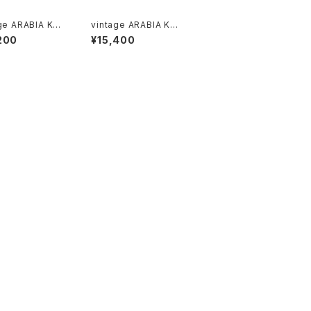
ge ARABIA KR
vintage ARABIA KR
Plate 20cm /
OKUS Plate 24cm /
200
¥15,400
テージ アラビア
ヴィンテージ アラビア
カス 20cmプレ
クロッカス 24cmプレ
ート