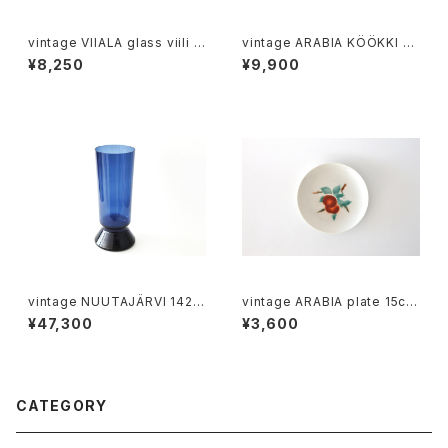
vintage VIIALA glass viili b
vintage ARABIA KÖÖKKI sa
owl / ヴィンテージ ヴィーアラ
lt＆pepper shaker cobalt /
¥8,250
¥9,900
ガラスのヴィーリボウル
ヴィンテージ アラビア ソルト＆
ペッパーシェーカー コバルトブ
ルー
vintage NUUTAJÄRVI 1428
vintage ARABIA plate 15cm
vase XL / ヴィンテージ ヌータ
/ オールドアラビア パン皿 15c
¥47,300
¥3,600
ヤルヴィ 1428 XL フラワーベー
m
ス
CATEGORY