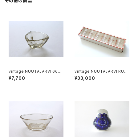
その他の商品
vintage NUUTAJÄRVI 6606
vintage NUUTAJÄRVI RUS
BULLS EYE ashtray / ヴィン
TICA tumbler clear 6p gift
¥7,700
¥33,000
テージ ヌータヤルヴィ 6606 ブ
set / ヴィンテージ ヌータヤル
ルズアイ
ヴィ ラスティカ タンブラー クリ
ア ギフト箱入り6個セット