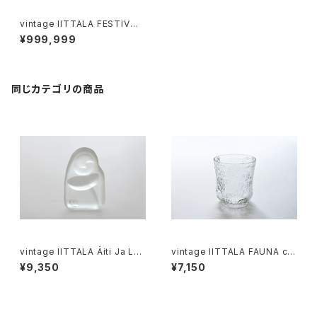
vintage IITTALA FESTIVO c
andleholder 2 ring B / ヴィ
¥999,999
ンテージ イッタラ ティモ・サルパ
ネヴァ キャンドルホルダー 2リ
ング B
同じカテゴリの商品
vintage IITTALA Äiti Ja Lap
vintage IITTALA FAUNA cle
si glass figure / ヴィンテー
ar glass M / ヴィンテージ イッ
¥9,350
¥7,150
ジ イッタラ ガラスの置物
タラ ファウナ クリアグラス M