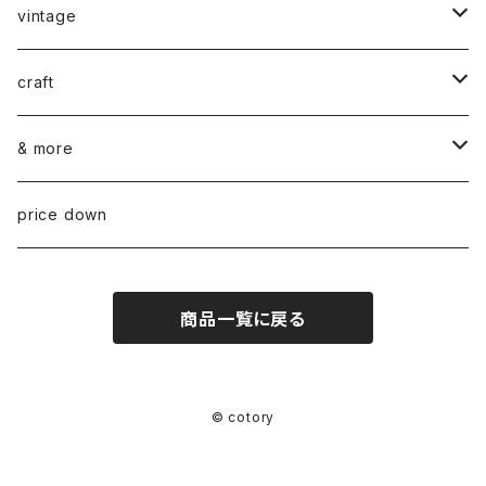
vintage
ceramics
craft
ARABIA
glass
染め花Horry
& more
GUSTAVSBERG
NUUTAJÄRVI
fabric
山口 和宏 木の器
wear
price down
OTHER
ARABIA
MARIMEKKO
books
迫田 希久 白樺細工
商品一覧に戻る
IITTALA
VUOKKO
other
水村 真由子 木の食具
KARHULA
TAMPELLA
hashime 箒
© cotory
RIIHIMÄEN (RIIHIMÄKI) LASI
OTHER
F/styleの仕事