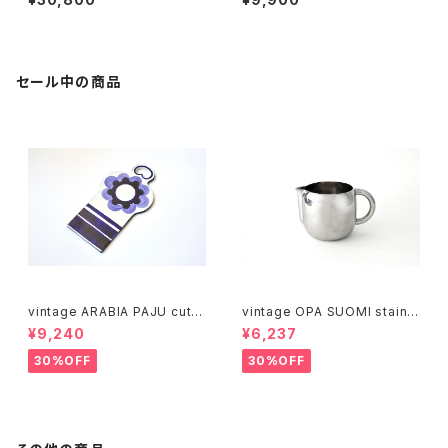
フラワーベース
保存瓶 1L
セール中の商品
vintage ARABIA PAJU cutti
vintage OPA SUOMI stainle
ng boad / ヴィンテージ アラビ
ss milk pitcher M / ヴィンテ
¥9,240
¥6,237
ア パユ カッティングボード
ージ オーパ スオミ ステンレス
ミルクピッチャー M
30%OFF
30%OFF