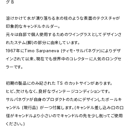
グ B
溶けかけて水が滴り落ちる氷の柱のような表面のテクスチャが
印象的なキャンドルホルダー。
元々は自邸で個人使用するためのワイングラスとしてデザインさ
れたステム(脚)の部分に由来しています。
1967年にTimo Sarpaneva (ティモ・サルパネヴァ)によりデザ
インされて以来、現在でも世界中のコレクターに人気のロングセ
ラーです。
初期の製品にのみ記された TS のカットサインがあります。
ヒビ、欠けもなく、良好なヴィンテージコンディションです。
サルパネヴァが自身のプロダクトのためにデザインしたボールキ
ャンドル (現行品) が一つ付属します。(キャンドル差し込み口の口
径がキャンドルより小さいのでキャンドルの先を少し削ってご使用
ください。)