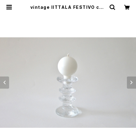
vintage IITTALA FESTIVO can
dleholder 2 ring B / ヴィンテージ
イッタラ ティモ・サルパネヴァ キャン
ドルホルダー 2リング B | cotory